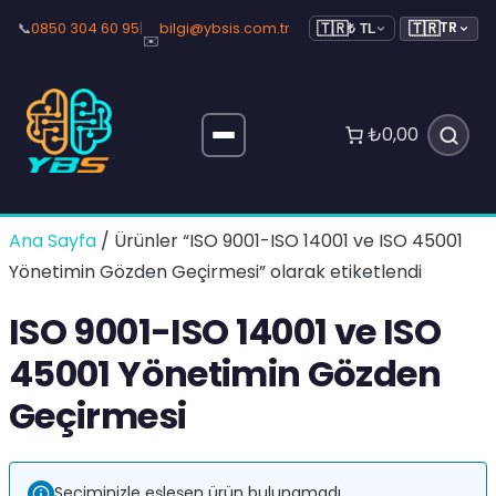
🇹🇷
📞
0850 304 60 95
|
bilgi@ybsis.com.tr
TR
🇹🇷
₺ TL
✉️
₺0,00
Ana Sayfa
/ Ürünler “ISO 9001-ISO 14001 ve ISO 45001
Yönetimin Gözden Geçirmesi” olarak etiketlendi
ISO 9001-ISO 14001 ve ISO
45001 Yönetimin Gözden
Geçirmesi
Seçiminizle eşleşen ürün bulunamadı.