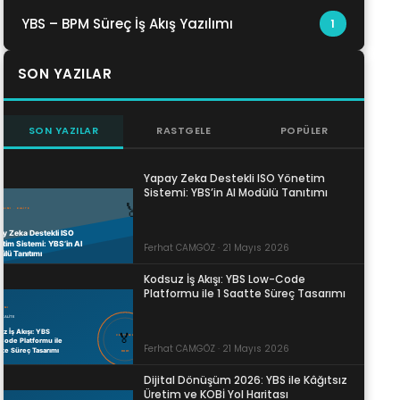
YBS – BPM Süreç İş Akış Yazılımı
1
SON YAZILAR
SON YAZILAR
RASTGELE
POPÜLER
Yapay Zeka Destekli ISO Yönetim
Sistemi: YBS’in AI Modülü Tanıtımı
Ferhat CAMGÖZ · 21 Mayıs 2026
Kodsuz İş Akışı: YBS Low-Code
Platformu ile 1 Saatte Süreç Tasarımı
Ferhat CAMGÖZ · 21 Mayıs 2026
Dijital Dönüşüm 2026: YBS ile Kâğıtsız
Üretim ve KOBİ Yol Haritası