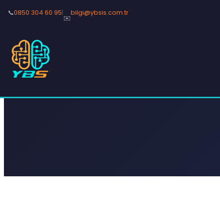
📞
0850 304 60 95
|
bilgi@ybsis.com.tr
✉️