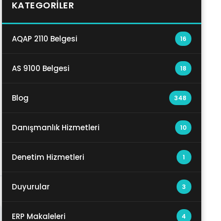
KATEGORILER
AQAP 2110 Belgesi
16
AS 9100 Belgesi
18
Blog
348
Danışmanlık Hizmetleri
10
Denetim Hizmetleri
1
Duyurular
3
ERP Makaleleri
4