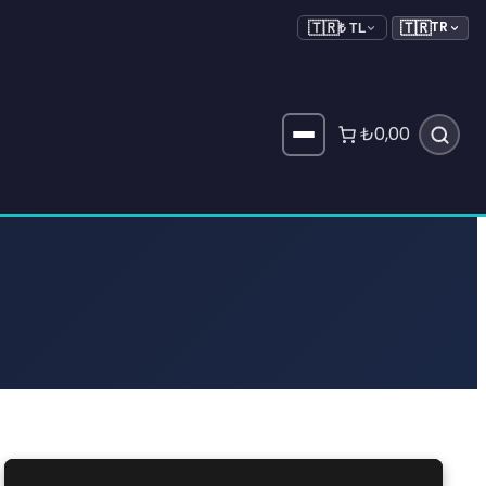
🇹🇷
TR
🇹🇷
₺ TL
₺0,00