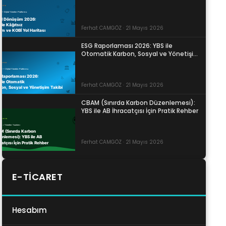
Ferhat CAMGÖZ · 21 Mayıs 2026
ESG Raporlaması 2026: YBS ile
Otomatik Karbon, Sosyal ve Yönetişim
Takibi
Ferhat CAMGÖZ · 21 Mayıs 2026
CBAM (Sınırda Karbon Düzenlemesi):
YBS ile AB İhracatçısı İçin Pratik Rehber
Ferhat CAMGÖZ · 21 Mayıs 2026
E-TICARET
Hesabım