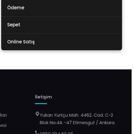
Ödeme
Sepet
Online Satış
İletişim
ları
Yukarı Yurtçu Mah. 4462. Cad. C-2
Blok No:4A -47 Etimesgut / Ankara
mesi
0850 304 60 95