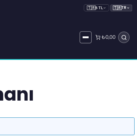
🇹🇷
TR
🇹🇷
₺ TL
₺0,00
manı