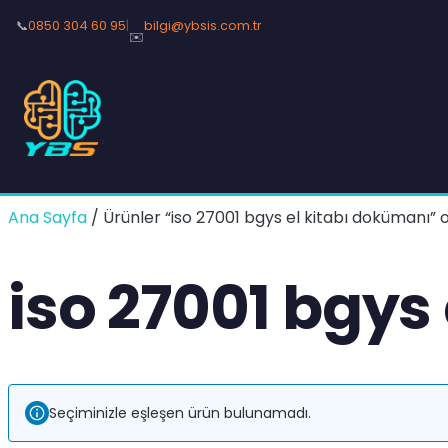
📞
0850 304 60 95
|
bilgi@ybsis.com.tr
✉️
Ana Sayfa
/ Ürünler “iso 27001 bgys el kitabı dokümanı” o
iso 27001 bgys
Seçiminizle eşleşen ürün bulunamadı.