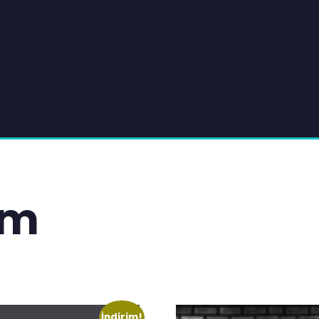
im
İndirim!