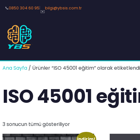
📞
0850 304 60 95
|
bilgi@ybsis.com.tr
✉️
Ana Sayfa
/ Ürünler “ISO 45001 eğitim” olarak etiketlendi
ISO 45001 eğit
3 sonucun tümü gösteriliyor
İndirim!