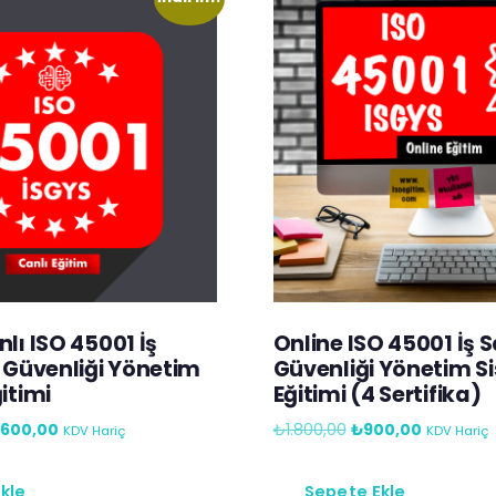
lı ISO 45001 İş
Online ISO 45001 İş S
e Güvenliği Yönetim
Güvenliği Yönetim S
itimi
Eğitimi (4 Sertifika)
.600,00
₺
1.800,00
₺
900,00
KDV Hariç
KDV Hariç
kle
Sepete Ekle