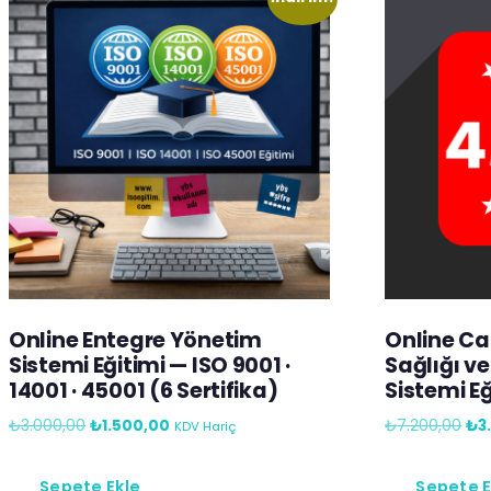
Online Entegre Yönetim
Online Can
Sistemi Eğitimi — ISO 9001 ·
Sağlığı v
14001 · 45001 (6 Sertifika)
Sistemi Eğ
₺
3.000,00
₺
1.500,00
₺
7.200,00
₺
3
KDV Hariç
Sepete Ekle
Sepete E