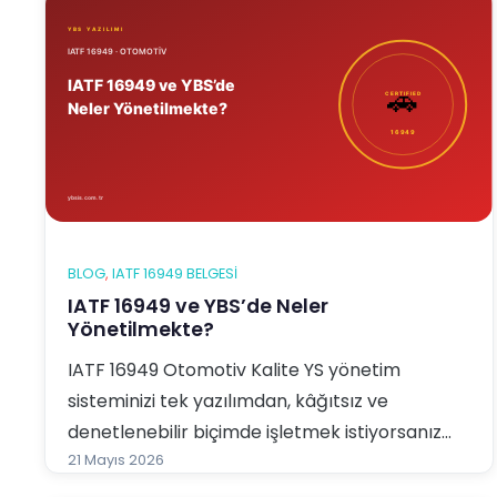
BLOG
, 
IATF 16949 BELGESI
IATF 16949 ve YBS’de Neler
Yönetilmekte?
IATF 16949 Otomotiv Kalite YS yönetim
sisteminizi tek yazılımdan, kâğıtsız ve
denetlenebilir biçimde işletmek istiyorsanız
YBS Entegre Yönetim Sistemi Yazılımı tam
21 Mayıs 2026
aradığınız çözümdür. Bu yazıda YBS yazılımının