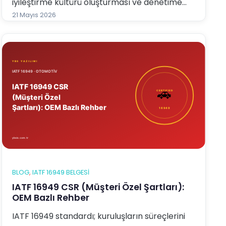
iyileştirme kültürü oluşturması ve denetime
hazır bir yapıya kavuşması için güçlü bir
21 Mayıs 2026
yönetim çerçevesi sunar.
BLOG
, 
IATF 16949 BELGESI
IATF 16949 CSR (Müşteri Özel Şartları):
OEM Bazlı Rehber
IATF 16949 standardı; kuruluşların süreçlerini