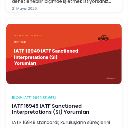
denetlenebilir biçimde işletmek istiyorsanız
YBS Entegre Yönetim Sistemi Yazılımı tam
21 Mayıs 2026
aradığınız çözümdür. Bu yazıda YBS yazılımının
IATF 169…
BLOG
, 
IATF 16949 BELGESI
IATF 16949 IATF Sanctioned
Interpretations (SI) Yorumları
IATF 16949 standardı; kuruluşların süreçlerini