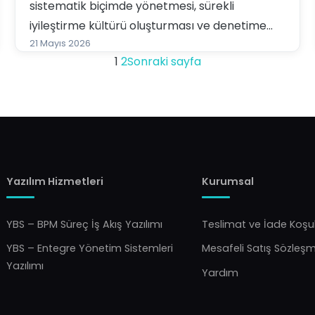
sistematik biçimde yönetmesi, sürekli
iyileştirme kültürü oluşturması ve denetime
hazır bir yapıya kavuşması için güçlü bir
21 Mayıs 2026
1
2
Sonraki sayfa
yönetim çerçevesi sunar.
Yazılım Hizmetleri
Kurumsal
YBS – BPM Süreç İş Akış Yazılımı
Teslimat ve İade Koşul
YBS – Entegre Yönetim Sistemleri
Mesafeli Satış Sözleş
Yazılımı
Yardım