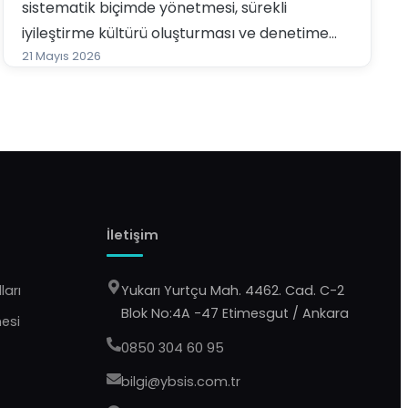
sistematik biçimde yönetmesi, sürekli
iyileştirme kültürü oluşturması ve denetime
hazır bir yapıya kavuşması için güçlü bir
21 Mayıs 2026
yönetim çerçevesi sunar.
İletişim
ları
Yukarı Yurtçu Mah. 4462. Cad. C-2
Blok No:4A -47 Etimesgut / Ankara
mesi
0850 304 60 95
bilgi@ybsis.com.tr