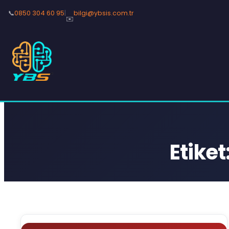
📞
0850 304 60 95
|
bilgi@ybsis.com.tr
✉️
Etiket