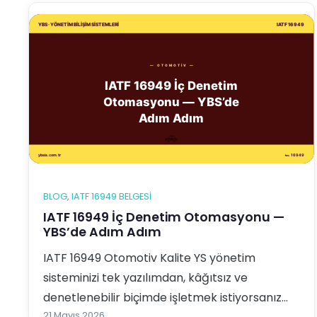
IATF 169…
BLOG
, 
IATF 16949 BELGESI
IATF 16949 İç Denetim Otomasyonu —
YBS’de Adım Adım
IATF 16949 Otomotiv Kalite YS yönetim
sisteminizi tek yazılımdan, kâğıtsız ve
denetlenebilir biçimde işletmek istiyorsanız
21 Mayıs 2026