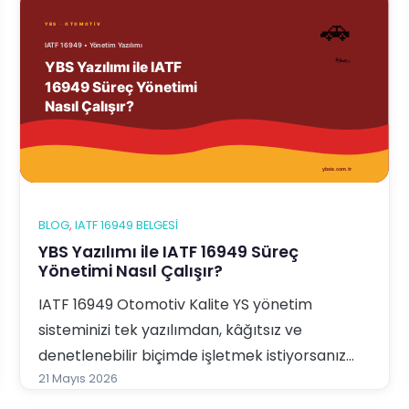
BLOG
, 
IATF 16949 BELGESI
YBS Yazılımı ile IATF 16949 Süreç
Yönetimi Nasıl Çalışır?
IATF 16949 Otomotiv Kalite YS yönetim
sisteminizi tek yazılımdan, kâğıtsız ve
denetlenebilir biçimde işletmek istiyorsanız
YBS Entegre Yönetim Sistemi Yazılımı tam
21 Mayıs 2026
aradığınız çözümdür. Bu yazıda YBS yazılımının