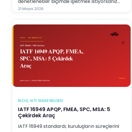
denetlenebilir biçimde işletmek istiyorsanız
YBS Entegre Yönetim Sistemi Yazılımı tam
21 Mayıs 2026
aradığınız çözümdür. Bu yazıda YBS yazılımının
IATF 169…
BLOG
, 
IATF 16949 BELGESI
IATF 16949 APQP, FMEA, SPC, MSA: 5
Çekirdek Araç
IATF 16949 standardı; kuruluşların süreçlerini