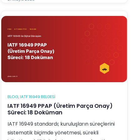
YBS Entegre Yönetim Sistemi Yazılımı tam
aradığınız çözümdür. Bu yazıda YBS yazılımının
IATF 169…
BLOG
, 
IATF 16949 BELGESI
IATF 16949 PPAP (Üretim Parça Onay)
Süreci: 18 Doküman
IATF 16949 standardı; kuruluşların süreçlerini
sistematik biçimde yönetmesi, sürekli