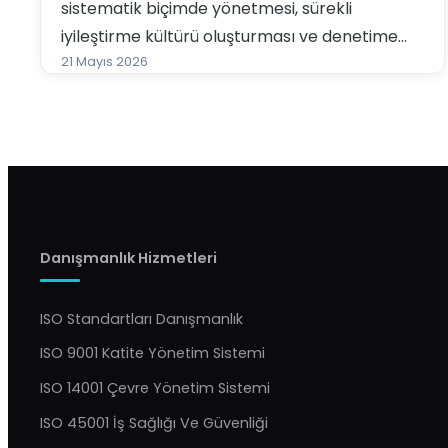
sistematik biçimde yönetmesi, sürekli
iyileştirme kültürü oluşturması ve denetime
hazır bir yapıya kavuşması için güçlü bir
21 Mayıs 2026
yönetim çerçevesi sunar.
Danışmanlık Hizmetleri
ISO Standartları Danışmanlık
ISO 9001 Katite Yönetim Sistemi
ISO 14001 Çevre Yönetim Sistemi
ISO 45001 İş Sağlığı Ve Güvenliği