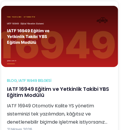
IATF 169…
BLOG
, 
IATF 16949 BELGESI
IATF 16949 Eğitim ve Yetkinlik Takibi YBS
Eğitim Modülü
IATF 16949 Otomotiv Kalite YS yönetim
sisteminizi tek yazılımdan, kâğıtsız ve
denetlenebilir biçimde işletmek istiyorsanız
21 Mayıs 2026