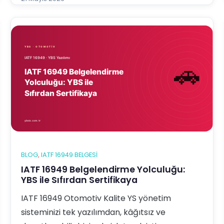
YBS Entegre Yönetim Sistemi Yazılımı tam
aradığınız çözümdür. Bu yazıda YBS yazılımının
IATF 169…
BLOG
, 
IATF 16949 BELGESI
IATF 16949 Belgelendirme Yolculuğu:
YBS ile Sıfırdan Sertifikaya
IATF 16949 Otomotiv Kalite YS yönetim
sisteminizi tek yazılımdan, kâğıtsız ve