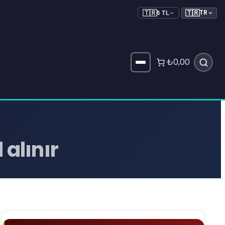
🇹🇷
TR
🇹🇷
₺ TL
₺0,00
 alınır