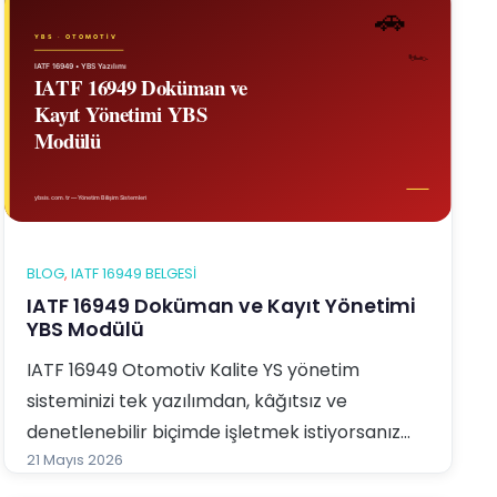
BLOG
, 
IATF 16949 BELGESI
IATF 16949 Doküman ve Kayıt Yönetimi
YBS Modülü
IATF 16949 Otomotiv Kalite YS yönetim
sisteminizi tek yazılımdan, kâğıtsız ve
denetlenebilir biçimde işletmek istiyorsanız
YBS Entegre Yönetim Sistemi Yazılımı tam
21 Mayıs 2026
aradığınız çözümdür. Bu yazıda YBS yazılımının