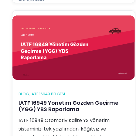
YBS Entegre Yönetim Sistemi Yazılımı tam
aradığınız çözümdür. Bu yazıda YBS yazılımının
IATF 169…
BLOG
, 
IATF 16949 BELGESI
IATF 16949 Yönetim Gözden Geçirme
(YGG) YBS Raporlama
IATF 16949 Otomotiv Kalite YS yönetim
sisteminizi tek yazılımdan, kâğıtsız ve