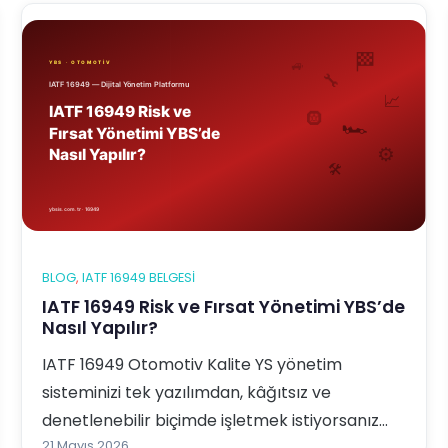
IATF 169…
BLOG
, 
IATF 16949 BELGESI
IATF 16949 Risk ve Fırsat Yönetimi YBS’de
Nasıl Yapılır?
IATF 16949 Otomotiv Kalite YS yönetim
sisteminizi tek yazılımdan, kâğıtsız ve
denetlenebilir biçimde işletmek istiyorsanız
21 Mayıs 2026