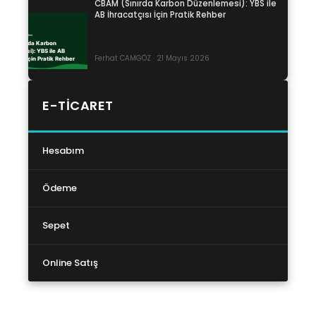
CBAM (Sınırda Karbon Düzenlemesi): YBS ile
AB İhracatçısı İçin Pratik Rehber
Ferhat CAMGÖZ · 21 Mayıs 2026
E-TICARET
Hesabım
Ödeme
Sepet
Online Satış