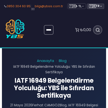
🇹🇷
📞
0850 304 60 95
|
bilgi@ybsis.com.tr
TR
🇹🇷
₺ TL
✉️
₺0,00
Anasayfa
Blog
›
›
IATF 16949 Belgelendirme Yolculuğu: YBS ile Sıfırdan
Sertifikaya
IATF 16949 Belgelendirme
Yolculuğu: YBS ile Sıfırdan
Sertifikaya
Ferhat CAMGÖZ
21 Mayıs 2026
Blog
, 
IATF 16949 Belgesi