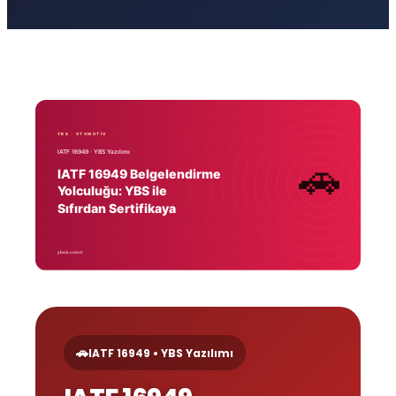
🚗
IATF 16949 • YBS Yazılımı