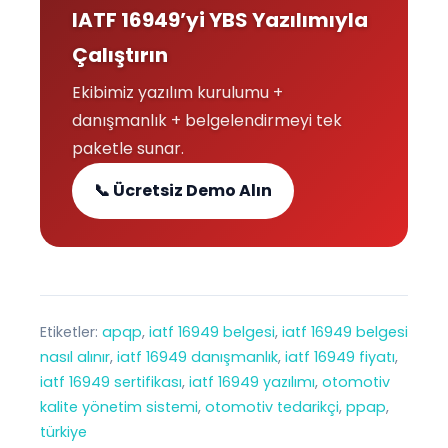
IATF 16949’yi YBS Yazılımıyla
Çalıştırın
Ekibimiz yazılım kurulumu +
danışmanlık + belgelendirmeyi tek
paketle sunar.
📞 Ücretsiz Demo Alın
Etiketler:
apqp
, 
iatf 16949 belgesi
, 
iatf 16949 belgesi
nasıl alınır
, 
iatf 16949 danışmanlık
, 
iatf 16949 fiyatı
, 
iatf 16949 sertifikası
, 
iatf 16949 yazılımı
, 
otomotiv
kalite yönetim sistemi
, 
otomotiv tedarikçi
, 
ppap
, 
türkiye