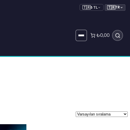
🇹🇷
TR
🇹🇷
₺ TL
₺0,00