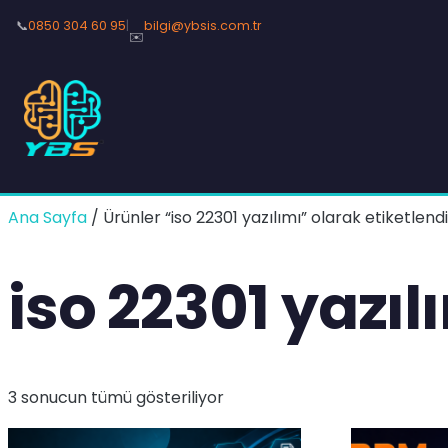
📞
0850 304 60 95
|
bilgi@ybsis.com.tr
✉️
Ana Sayfa
/ Ürünler “iso 22301 yazılımı” olarak etiketlendi
iso 22301 yazıl
3 sonucun tümü gösteriliyor