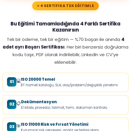
⭐ 4 SERTIFIKA TEK EĞITIMLE
Bu Eğitimi Tamamladığında 4 Farklı Sertifika
Kazanırsın
Tek bir ödeme, tek bir eğitim — %70 başarı ile anında
4
adet ayrı Başarı Sertifikası
. Her biri benzersiz doğrulama
kodu taşır, PDF olarak indirilebilir, LinkedIn ve CV’ye
eklenebilir.
ISO 20000 Temel
💻
01
BT hizmet kataloğu, SLA, olay/problem/değişiklik yönetimi
Dokümantasyon
📋
02
El kitabı, prosedür, talimat, form; doküman kontrolü
ISO 31000 Risk ve Fırsat Yönetimi
🎯
03
Kurumsal risk çerçevesi, analiz ve tedavi planı