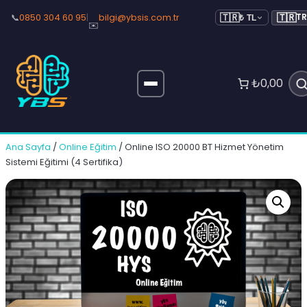
🇹🇷
📞
0850 304 60 95
|
bilgi@ybsis.com.tr
T
🇹🇷
₺ TL
✉️
₺0,00
Ana Sayfa
/
Online Eğitim
/ Online ISO 20000 BT Hizmet Yönetim
Sistemi Eğitimi (4 Sertifika)