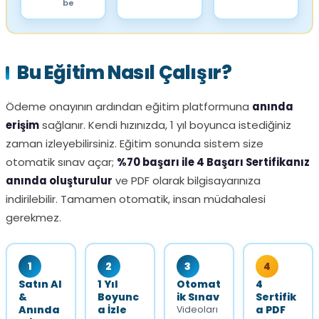
be
Bu Eğitim Nasıl Çalışır?
Ödeme onayının ardından eğitim platformuna
anında
erişim
sağlanır. Kendi hızınızda, 1 yıl boyunca istediğiniz
zaman izleyebilirsiniz. Eğitim sonunda sistem size
otomatik sınav açar;
%70 başarı ile 4 Başarı Sertifikanız
anında oluşturulur
ve PDF olarak bilgisayarınıza
indirilebilir. Tamamen otomatik, insan müdahalesi
gerekmez.
1
2
3
4
Satın Al
1 Yıl
Otomat
4
&
Boyunc
ik Sınav
Sertifik
Anında
a İzle
a PDF
Videoları