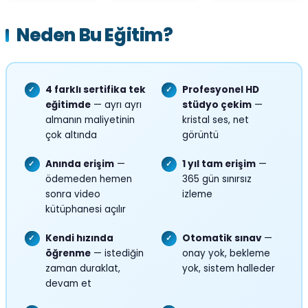
Neden Bu Eğitim?
4 farklı sertifika tek
Profesyonel HD
✓
✓
eğitimde
— ayrı ayrı
stüdyo çekim
—
almanın maliyetinin
kristal ses, net
çok altında
görüntü
Anında erişim
—
1 yıl tam erişim
—
✓
✓
ödemeden hemen
365 gün sınırsız
sonra video
izleme
kütüphanesi açılır
Kendi hızında
Otomatik sınav
—
✓
✓
öğrenme
— istediğin
onay yok, bekleme
zaman duraklat,
yok, sistem halleder
devam et