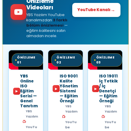
Önizleme
Videoları
→
YouTube Kanalı
YBS Yazılım YouTube
kanalımızdan
3 farklı
bölüm önizlemesi
—
eğitim kalitesini satın
almadan incele.
ÖNIZLEME
ÖNIZLEME
ÖNIZLEME
●
●
●
01
02
03
YBS
ISO 9001
ISO 19011
Online
Kalite
İç Tetkik
ISO
Yönetim
/ İç
▶
▶
Eğitim
Sistemi
Denetçi
▶
Serisi —
— Eğitim
— Eğitim
Genel
Örneği
Örneği
Tanıtım
YBS
YBS
YBS
Yazılım
Yazılım
Yazılım
📺
·
📺
·
📺
·
YouTu
YouTu
YouTu
be
be