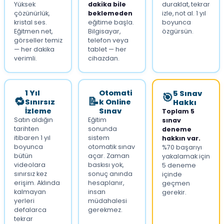
Yüksek
dakika bile
duraklat, tekrar
çözünürlük,
beklemeden
izle, not al. 1 yıl
kristal ses.
eğitime başla.
boyunca
Eğitmen net,
Bilgisayar,
özgürsün.
görseller temiz
telefon veya
— her dakika
tablet — her
verimli.
cihazdan.
1 Yıl
Otomati
5 Sınav
🎯
🔁
📝
Sınırsız
k Online
Hakkı
İzleme
Sınav
Toplam 5
Satın aldığın
Eğitim
sınav
tarihten
sonunda
deneme
itibaren 1 yıl
sistem
hakkın var.
boyunca
otomatik sınav
%70 başarıyı
bütün
açar. Zaman
yakalamak için
videolara
baskısı yok,
5 deneme
sınırsız kez
sonuç anında
içinde
erişim. Aklında
hesaplanır,
geçmen
kalmayan
insan
gerekir.
yerleri
müdahalesi
defalarca
gerekmez.
tekrar