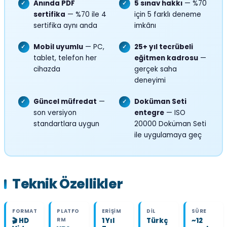
Anında PDF
5 sınav hakkı
— %70
✓
✓
sertifika
— %70 ile 4
için 5 farklı deneme
sertifika aynı anda
imkânı
Mobil uyumlu
— PC,
25+ yıl tecrübeli
✓
✓
tablet, telefon her
eğitmen kadrosu
—
cihazda
gerçek saha
deneyimi
Güncel müfredat
—
Doküman Seti
✓
✓
son versiyon
entegre
— ISO
standartlara uygun
20000 Doküman Seti
ile uygulamaya geç
Teknik Özellikler
FORMAT
PLATFO
ERIŞIM
DIL
SÜRE
🎬 HD
RM
1 Yıl
Türkç
~12