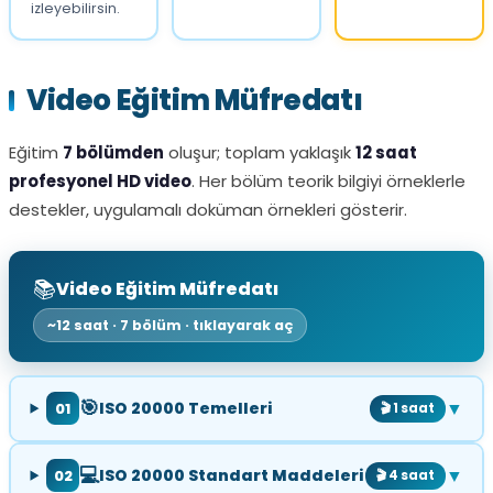
izleyebilirsin.
Video Eğitim Müfredatı
Eğitim
7 bölümden
oluşur; toplam yaklaşık
12 saat
profesyonel HD video
. Her bölüm teorik bilgiyi örneklerle
destekler, uygulamalı doküman örnekleri gösterir.
📚
Video Eğitim Müfredatı
~12 saat · 7 bölüm · tıklayarak aç
🎯
▼
ISO 20000 Temelleri
01
🎬 1 saat
💻
▼
ISO 20000 Standart Maddeleri
02
🎬 4 saat