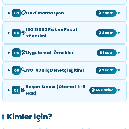
📋
▼
Dokümantasyon
03
🎬 2 saat
ISO 31000 Risk ve Fırsat
🎯
▼
04
🎬 2 saat
Yönetimi
🛠️
▼
Uygulamalı Örnekler
05
🎬 1 saat
🔍
▼
ISO 19011 İç Denetçi Eğitimi
06
🎬 2 saat
Başarı Sınavı (Otomatik · 5
📝
▼
07
🎬 45 dakika
Hak)
Kimler İçin?