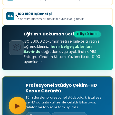
ISO 19011 İç Denetçi
🔍
04
Yönetim sistemleri tetkik kılavuzu ve iç tetkik
Eğitim + Doküman Seti
GÜÇLÜ İKİLİ
ISO 20000 Doküman Seti ile birlikte alırsanız
📦
öğrendiklerinizi
hazır belge şablonları
üzerinde
doğrudan uygulayabilirsiniz. YBS
Entegre Yönetim Sistemi Yazılımı ile de %100
uyumludur.
Profesyonel Stüdyo Çekim · HD
Ses ve Görüntü
Tüm dersler profesyonel stüdyoda, kristal ses
ve HD görüntü kalitesiyle çekildi. Bilgisayar,
▶
telefon ve tablet ile tam uyumlu.