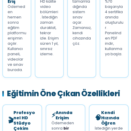
Eriş
HD kalite
tamamla
%70
Ödemed
video
dığında
başarıyla
en
bölümleri
sistem
4 sertifika
hemen
. İstediğin
sınav
anında
sonra
zaman
açar.
oluşturulu
eğitim
duraklat,
Zamansız,
r.
platformu
tekrar
kendi
Panelind
erişimin
izle. Erişim
cihazında
en PDF
açılır.
süren 1 yıl,
çöz.
indir,
Kullanıcı
sınırsız
kullanma
paneli,
izleme.
ya başla.
videolar
ve sınav
burada.
Eğitimin Öne Çıkan Özellikleri
Profesyo
Anında
Kendi
⚡
🧠
nel HD
Erişim
Hızında
🎬
Stüdyo
Öğren
Ödemeden
Çekim
sonra
bir
İstediğin yerde