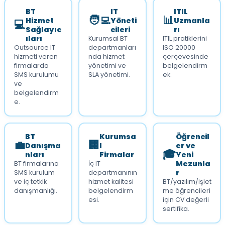
BT
IT
ITIL
🧑‍💻
📊
Hizmet
Yöneti
Uzmanla
💻
Sağlayıc
cileri
rı
ıları
Kurumsal BT
ITIL pratiklerini
Outsource IT
departmanları
ISO 20000
hizmeti veren
nda hizmet
çerçevesinde
firmalarda
yönetimi ve
belgelendirm
SMS kurulumu
SLA yönetimi.
ek.
ve
belgelendirm
e.
BT
Kurumsa
Öğrencil
💼
🏢
Danışma
l
er ve
🎓
nları
Firmalar
Yeni
Mezunla
BT firmalarına
İç IT
r
SMS kurulum
departmanının
ve iç tetkik
hizmet kalitesi
BT/yazılım/işlet
danışmanlığı.
belgelendirm
me öğrencileri
esi.
için CV değerli
sertifika.