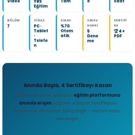
Video
Tam
e
saat
YBS
Eğitim
BÖLÜM
CIHAZ
SINAV
SINAV
SERTIFI
7
PC ·
%70
HAKKI
KA
Tablet
Otom
5
🏆 4 ×
·
atik
Dene
PDF
Telefo
me
n
Anında Başla, 4 Sertifikayı Kazan
Ödeme onayının ardından
eğitim platformuna
anında erişim
sağlanır. 4 Başarı Sertifikasını
kazanmak
tamamen sana bağlı
— sistem hazır,
sen başla.