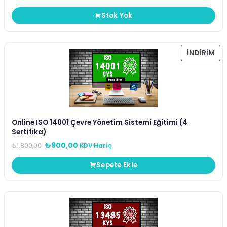
Stok Yok
İNDIRIM
Online ISO 14001 Çevre Yönetim Sistemi Eğitimi (4
Sertifika)
₺
900,00
₺
1.800,00
KDV Hariç
Sepete Ekle