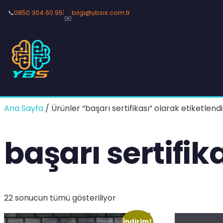
📞
0850 304 60 95
|
bilgi@ybsis.com.tr
✉️
Ana Sayfa
/ Ürünler “başarı sertifikası” olarak etiketlendi
başarı sertifik
22 sonucun tümü gösteriliyor
İndirim!