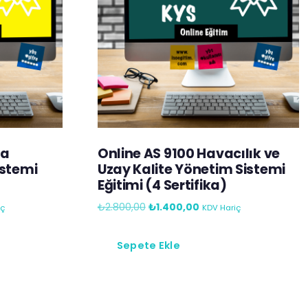
da
Online AS 9100 Havacılık ve
istemi
Uzay Kalite Yönetim Sistemi
Eğitimi (4 Sertifika)
₺
2.800,00
₺
1.400,00
iç
KDV Hariç
Sepete Ekle