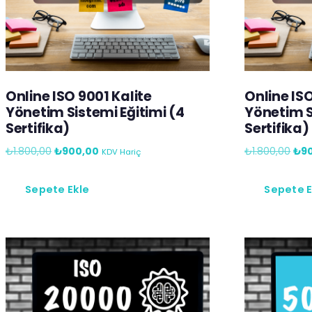
Online ISO 9001 Kalite
Online IS
Yönetim Sistemi Eğitimi (4
Yönetim S
Sertifika)
Sertifika)
₺
1.800,00
₺
900,00
₺
1.800,00
₺
9
KDV Hariç
Sepete Ekle
Sepete E