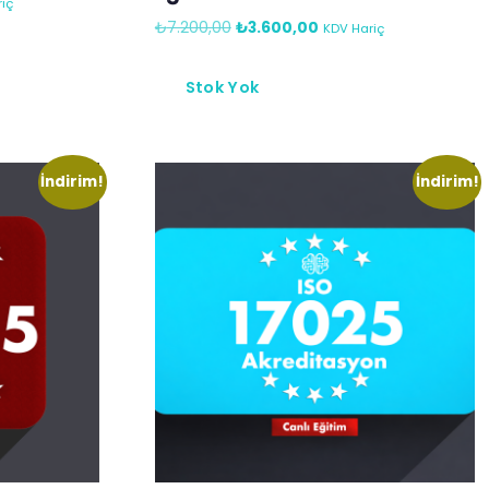
iç
₺
7.200,00
₺
3.600,00
KDV Hariç
Stok Yok
İndirim!
İndirim!