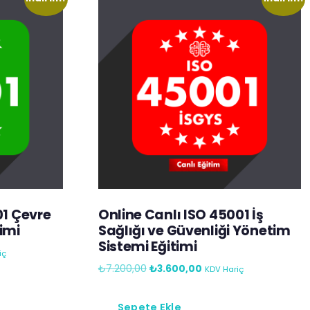
01 Çevre
Online Canlı ISO 45001 İş
imi
Sağlığı ve Güvenliği Yönetim
Sistemi Eğitimi
iç
₺
7.200,00
₺
3.600,00
KDV Hariç
Sepete Ekle