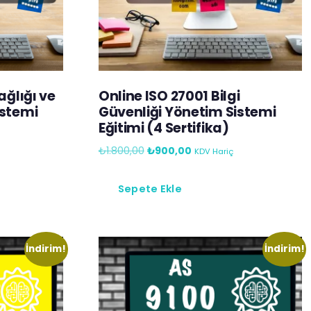
ağlığı ve
Online ISO 27001 Bilgi
istemi
Güvenliği Yönetim Sistemi
Eğitimi (4 Sertifika)
₺
1.800,00
₺
900,00
KDV Hariç
Sepete Ekle
İndirim!
İndirim!