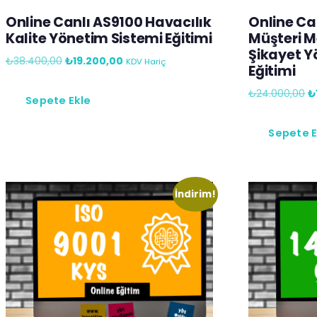
Online Canlı AS9100 Havacılık
Online Ca
Kalite Yönetim Sistemi Eğitimi
Müşteri M
Şikayet Y
₺
38.400,00
₺
19.200,00
KDV Hariç
Eğitimi
₺
24.000,00
₺
Sepete Ekle
Sepete E
İndirim!