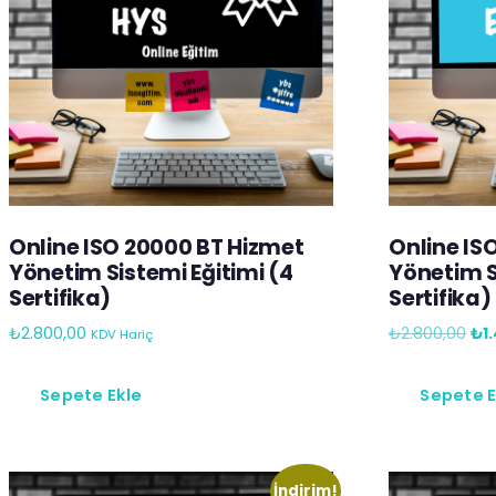
Online ISO 20000 BT Hizmet
Online ISO
Yönetim Sistemi Eğitimi (4
Yönetim S
Sertifika)
Sertifika)
₺
2.800,00
₺
2.800,00
₺
1
KDV Hariç
Sepete Ekle
Sepete E
İndirim!