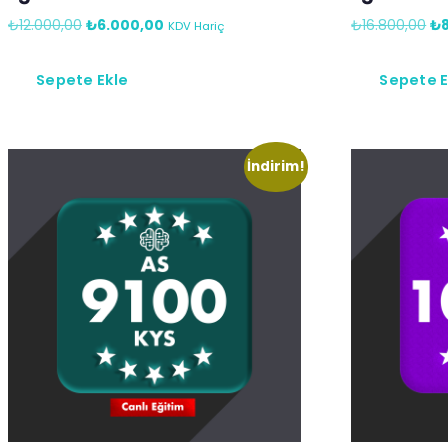
₺
12.000,00
₺
6.000,00
₺
16.800,00
₺
KDV Hariç
Sepete Ekle
Sepete E
İndirim!