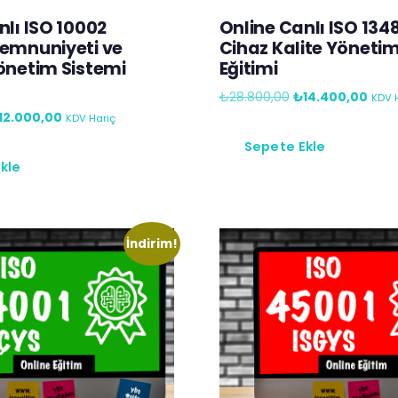
nlı ISO 10002
Online Canlı ISO 1348
emnuniyeti ve
Cihaz Kalite Yönetim
önetim Sistemi
Eğitimi
₺
28.800,00
₺
14.400,00
KDV 
12.000,00
KDV Hariç
Sepete Ekle
kle
İndirim!