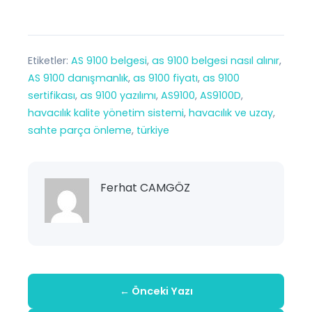
Etiketler:
AS 9100 belgesi
, 
as 9100 belgesi nasıl alınır
, 
AS 9100 danışmanlık
, 
as 9100 fiyatı
, 
as 9100
sertifikası
, 
as 9100 yazılımı
, 
AS9100
, 
AS9100D
, 
havacılık kalite yönetim sistemi
, 
havacılık ve uzay
, 
sahte parça önleme
, 
türkiye
Ferhat CAMGÖZ
← Önceki Yazı