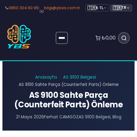
🇹🇷
📞
0850 304 60 95
|
bilgi@ybsis.com.tr
TR
🇹🇷
₺ TL
✉️
₺0,00
Anasayfa
AS 9100 Belgesi
›
›
AS 9100 Sahte Parça (Counterfeit Parts) Önleme
AS 9100 Sahte Parça
(Counterfeit Parts) Önleme
Ferhat CAMGÖZ
21 Mayıs 2026
AS 9100 Belgesi
, 
Blog