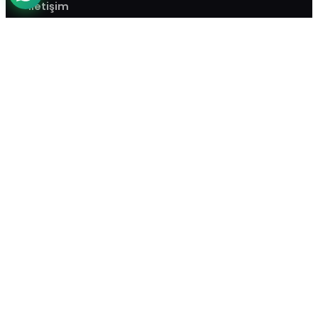
İletişim
Yukarı Yurtçu Mah. 4462. Cad. C-2 Blok No:4A
-47 Etimesgut / Ankara
0850 304 60 95
bilgi@ybsis.com.tr
Hafta İçi: 09:00 – 18:00
© 2025 YBS Yönetim Bilişim Sistemleri. Tüm
hakları saklıdır.