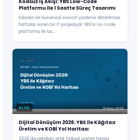
Kodsuz İş Akışı: YBS Low-Code
Platformu ile 1 Saatte Süreç Tasarımı
Eskiden bir kurumsal sürecin yazılıma aktarılması
haftalar süren bir IT projesiydi. YBS'in no-code
platformu ile bu…
BLOG
21 May 2026
Dijital Dönüşüm 2026: YBS ile Kâğıtsız
Üretim ve KOBİ Yol Haritası
2026'da rekabet artık fiziksel üretim hızıyla