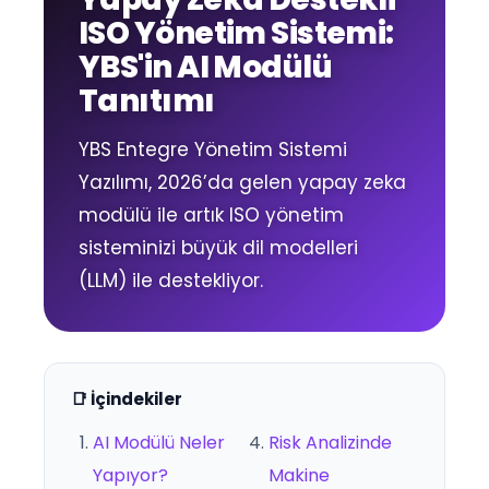
ISO Yönetim Sistemi:
YBS'in AI Modülü
Tanıtımı
YBS Entegre Yönetim Sistemi
Yazılımı, 2026’da gelen yapay zeka
modülü ile artık ISO yönetim
sisteminizi büyük dil modelleri
(LLM) ile destekliyor.
📑 İçindekiler
AI Modülü Neler
Risk Analizinde
Yapıyor?
Makine