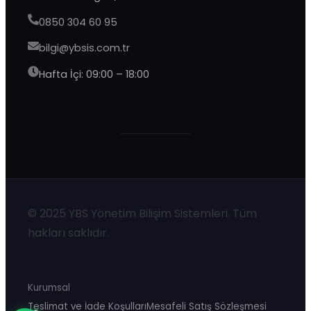
0850 304 60 95
bilgi@ybsis.com.tr
Hafta İçi: 09:00 – 18:00
YBS Destek
Şu an çevrimdışı · 9:00–20:00 yanıtlıyoruz
© 2025 YBS Yönetim Bilişim Sistemleri. Tüm
hakları saklıdır.
Kurumsal
Teslimat ve İade Koşulları
Mesafeli Satış Sözleşmesi