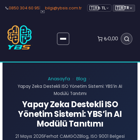
🇹🇷
📞
0850 304 60 95
|
bilgi@ybsis.com.tr
TR
🇹🇷
₺ TL
✉️
₺0,00
Anasayfa
Blog
›
›
Yapay Zeka Destekli ISO Yönetim Sistemi: YBS’in AI
Modülü Tanıtımı
Yapay Zeka Destekli ISO
Yönetim Sistemi: YBS’in AI
Modülü Tanıtımı
Ferhat CAMGÖZ
21 Mayıs 2026
Blog
, 
ISO 9001 Belgesi