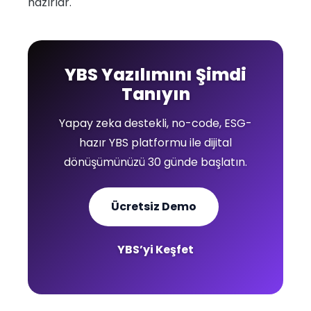
hazırlar.
YBS Yazılımını Şimdi
Tanıyın
Yapay zeka destekli, no-code, ESG-
hazır YBS platformu ile dijital
dönüşümünüzü 30 günde başlatın.
Ücretsiz Demo
YBS’yi Keşfet