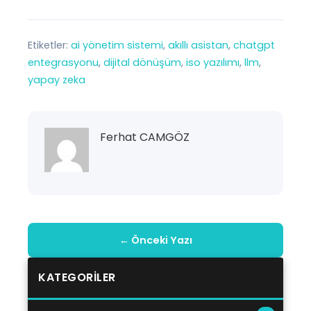
Etiketler:
ai yönetim sistemi
, 
akıllı asistan
, 
chatgpt
entegrasyonu
, 
dijital dönüşüm
, 
iso yazılımı
, 
llm
, 
yapay zeka
Ferhat CAMGÖZ
← Önceki Yazı
KATEGORILER