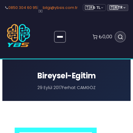
🇹🇷
📞
0850 304 60 95
|
bilgi@ybsis.com.tr
TR
🇹🇷
₺ TL
✉️
₺0,00
Bireysel-Egitim
Ferhat CAMGÖZ
29 Eylül 2017