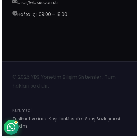
bilgi@ybsis.com.tr
Hafta İçi: 09:00 – 18:00
YBS Destek
© 2025 YBS Yönetim Bilişim Sistemleri. Tüm
Şu an çevrimdışı · 9:00–20:00 yanıtlıyoruz
hakları saklıdır.
Kurumsal
Teslimat ve İade Koşulları
Mesafeli Satış Sözleşmesi
Yardım