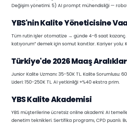
Değişim yönetimi. 5) AI prompt mühendisliği — robo
YBS'nin Kalite Yöneticisine Vaat
Tüm rutin işler otomatize → günde 4-6 saat kazanç. 
katıyorum” demek için somut kanıtlar. Kariyer yolu
Türkiye'de 2026 Maaş Aralıklar
Junior Kalite Uzmanı: 35-50K TL. Kalite Sorumlusu: 60-9
Lideri: 150-250K TL. AI yetkinliği +%40 ekstra prim.
YBS Kalite Akademisi
YBS müşterilerine ücretsiz online akademi: AI temeller
denetim teknikleri. Sertifika programı, CPD puanlı. B