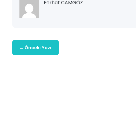
Ferhat CAMGÖZ
← Önceki Yazı