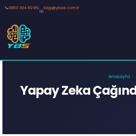
📞
0850 304 60 95
|
bilgi@ybsis.com.tr
✉️
Anasayfa
›
Yapay Zeka Çağında 