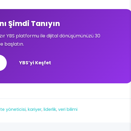
nı Şimdi Tanıyın
ır YBS platformu ile dijital dönüşümünüzü 30
e başlatın.
YBS’yi Keşfet
ite yöneticisi
, 
kariyer
, 
liderlik
, 
veri bilimi