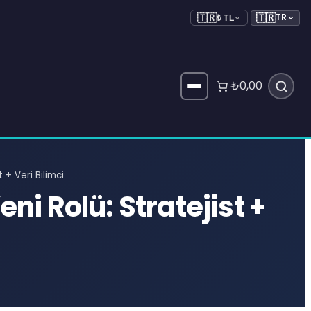
🇹🇷
TR
🇹🇷
₺ TL
₺0,00
 + Veri Bilimci
i Rolü: Stratejist +