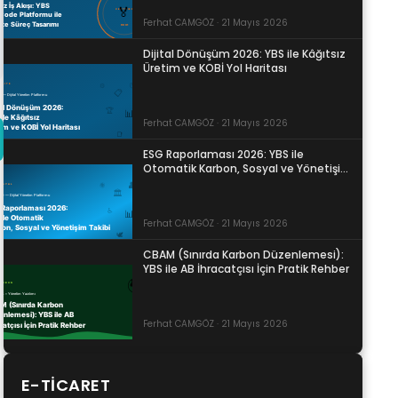
Ferhat CAMGÖZ · 21 Mayıs 2026
Dijital Dönüşüm 2026: YBS ile Kâğıtsız
Üretim ve KOBİ Yol Haritası
Ferhat CAMGÖZ · 21 Mayıs 2026
ESG Raporlaması 2026: YBS ile
Otomatik Karbon, Sosyal ve Yönetişim
Takibi
Ferhat CAMGÖZ · 21 Mayıs 2026
CBAM (Sınırda Karbon Düzenlemesi):
YBS ile AB İhracatçısı İçin Pratik Rehber
Ferhat CAMGÖZ · 21 Mayıs 2026
E-TICARET