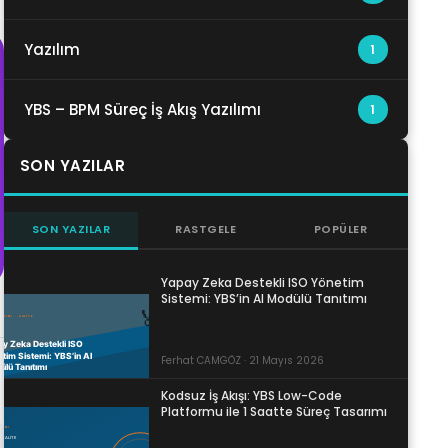
Yazılım
1
YBS – BPM Süreç İş Akış Yazılımı
1
SON YAZILAR
SON YAZILAR
RASTGELE
POPÜLER
Yapay Zeka Destekli ISO Yönetim
Sistemi: YBS’in AI Modülü Tanıtımı
Ferhat CAMGÖZ · 21 Mayıs 2026
Kodsuz İş Akışı: YBS Low-Code
Platformu ile 1 Saatte Süreç Tasarımı