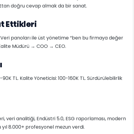
ttan doğru cevap almak da bir sanat.
 Ettikleri
Veri panoları ile üst yönetime “ben bu firmaya değer
: Kalite Müdürü → COO → CEO.
ı
0K TL. Kalite Yöneticisi: 100-160K TL. Sürdürülebilirlik
i, veri analitiği, Endüstri 5.0, ESG raporlaması, modern
u yıl 8.000+ profesyonel mezun verdi.