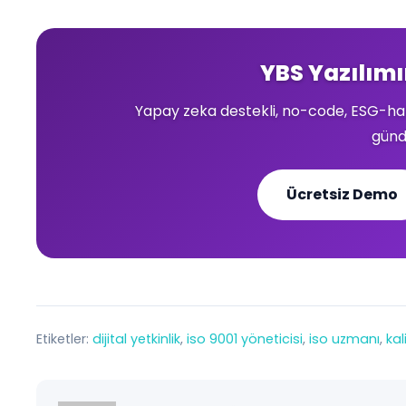
YBS Yazılımı
Yapay zeka destekli, no-code, ESG-haz
günd
Ücretsiz Demo
Etiketler:
dijital yetkinlik
, 
iso 9001 yöneticisi
, 
iso uzmanı
, 
kal