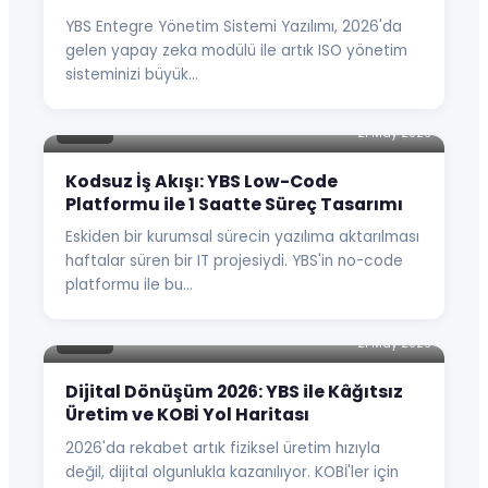
YBS Entegre Yönetim Sistemi Yazılımı, 2026'da
gelen yapay zeka modülü ile artık ISO yönetim
sisteminizi büyük…
BLOG
21 May 2026
Kodsuz İş Akışı: YBS Low-Code
Platformu ile 1 Saatte Süreç Tasarımı
Eskiden bir kurumsal sürecin yazılıma aktarılması
haftalar süren bir IT projesiydi. YBS'in no-code
platformu ile bu…
BLOG
21 May 2026
Dijital Dönüşüm 2026: YBS ile Kâğıtsız
Üretim ve KOBİ Yol Haritası
2026'da rekabet artık fiziksel üretim hızıyla
değil, dijital olgunlukla kazanılıyor. KOBİ'ler için