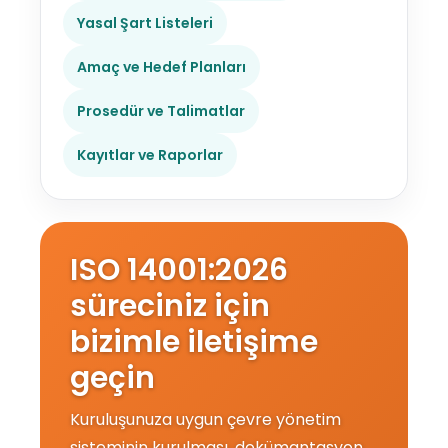
Yasal Şart Listeleri
Amaç ve Hedef Planları
Prosedür ve Talimatlar
Kayıtlar ve Raporlar
ISO 14001:2026
süreciniz için
bizimle iletişime
geçin
Kuruluşunuza uygun çevre yönetim
sisteminin kurulması, dokümantasyon