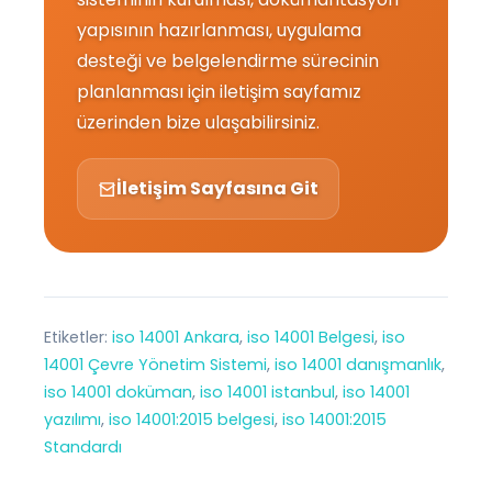
yapısının hazırlanması, uygulama
desteği ve belgelendirme sürecinin
planlanması için iletişim sayfamız
üzerinden bize ulaşabilirsiniz.
İletişim Sayfasına Git
Etiketler:
iso 14001 Ankara
, 
iso 14001 Belgesi
, 
iso
14001 Çevre Yönetim Sistemi
, 
iso 14001 danışmanlık
, 
iso 14001 doküman
, 
iso 14001 istanbul
, 
iso 14001
yazılımı
, 
iso 14001:2015 belgesi
, 
iso 14001:2015
Standardı