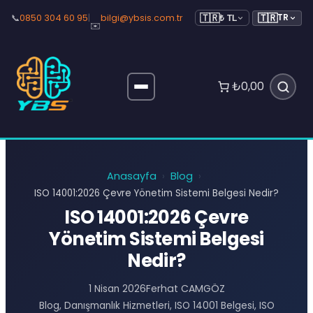
🇹🇷
📞
0850 304 60 95
|
bilgi@ybsis.com.tr
TR
🇹🇷
₺ TL
✉️
₺0,00
Anasayfa
Blog
›
›
ISO 14001:2026 Çevre Yönetim Sistemi Belgesi Nedir?
ISO 14001:2026 Çevre
Yönetim Sistemi Belgesi
Nedir?
Ferhat CAMGÖZ
1 Nisan 2026
Blog
, 
Danışmanlık Hizmetleri
, 
ISO 14001 Belgesi
, 
ISO