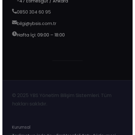
-47 Etimesgut / Ankara
0850 304 60 95
bilgi@ybsis.com.tr
Hafta İçi: 09:00 – 18:00
YBS Destek
Şu an çevrimdışı · 9:00–20:00 yanıtlıyoruz
© 2025 YBS Yönetim Bilişim Sistemleri. Tüm
hakları saklıdır.
Kurumsal