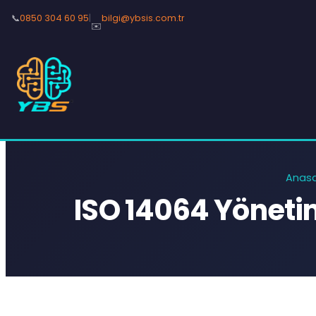
📞
0850 304 60 95
|
bilgi@ybsis.com.tr
✉️
Anas
ISO 14064 Yönet