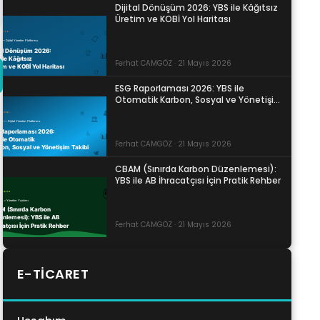
Dijital Dönüşüm 2026: YBS ile Kâğıtsız
Üretim ve KOBİ Yol Haritası
Ferhat CAMGÖZ · 21 Mayıs 2026
ESG Raporlaması 2026: YBS ile
Otomatik Karbon, Sosyal ve Yönetişim
Takibi
Ferhat CAMGÖZ · 21 Mayıs 2026
CBAM (Sınırda Karbon Düzenlemesi):
YBS ile AB İhracatçısı İçin Pratik Rehber
Ferhat CAMGÖZ · 21 Mayıs 2026
E-TICARET