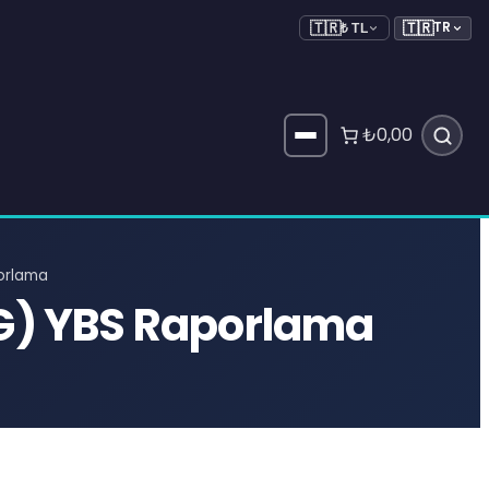
🇹🇷
TR
🇹🇷
₺ TL
₺0,00
orlama
G) YBS Raporlama