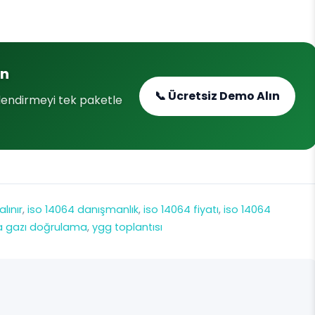
ın
📞 Ücretsiz Demo Alın
lendirmeyi tek paketle
lınır
, 
iso 14064 danışmanlık
, 
iso 14064 fiyatı
, 
iso 14064
a gazı doğrulama
, 
ygg toplantısı