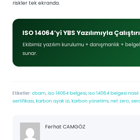
riskler tek ekranda.
ISO 14064’yi YBS Yazılımıyla Çalıştır
Ekibimiz yazılım kurulumu + danışmanlık + belge
sunar.
Etiketler:
cbam
, 
iso 14064 belgesi
, 
iso 14064 belgesi nasıl a
sertifikası
, 
karbon ayak izi
, 
karbon yönetimi
, 
net zero
, 
ser
Ferhat CAMGÖZ