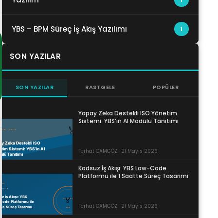
YBS – BPM Süreç İş Akış Yazılımı
1
SON YAZILAR
SON YAZILAR
RASTGELE
POPÜLER
Yapay Zeka Destekli ISO Yönetim
Sistemi: YBS’in AI Modülü Tanıtımı
Ferhat CAMGÖZ · 21 Mayıs 2026
Kodsuz İş Akışı: YBS Low-Code
Platformu ile 1 Saatte Süreç Tasarımı
Ferhat CAMGÖZ · 21 Mayıs 2026