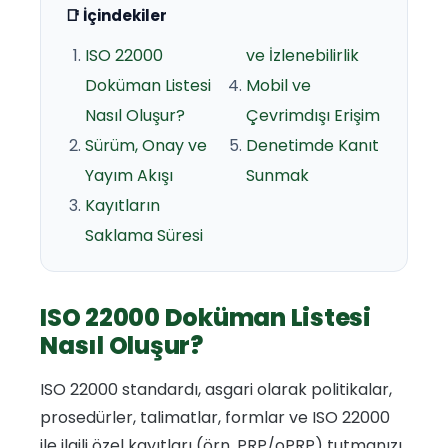
📑 İçindekiler
ISO 22000
ve İzlenebilirlik
Doküman Listesi
Mobil ve
Nasıl Oluşur?
Çevrimdışı Erişim
Sürüm, Onay ve
Denetimde Kanıt
Yayım Akışı
Sunmak
Kayıtların
Saklama Süresi
ISO 22000 Doküman Listesi
Nasıl Oluşur?
ISO 22000 standardı, asgari olarak politikalar,
prosedürler, talimatlar, formlar ve ISO 22000
ile ilgili özel kayıtları (örn. PRP/oPRP) tutmanızı