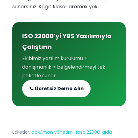
sunarsınız. Kâğıt klasör aramak yok.
ISO 22000’yi YBS Yazılımıyla
Çalıştırın
Ekibimiz yazılım kurulumu +
danışmanlık + belgelendirmeyi tek
paketle sunar.
📞 Ücretsiz Demo Alın
Etiketler:
doküman yönetimi
, 
fssc 22000
, 
gıda