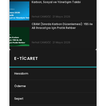
Karbon, Sosyal ve Yönetişim Takibi
Ferhat CAMGÖZ · 21 Mayıs 2026
CBAM (Sınırda Karbon Düzenlemesi): YBS ile
AB İhracatçısı İçin Pratik Rehber
Ferhat CAMGÖZ · 21 Mayıs 2026
E-TICARET
Hesabım
Ödeme
Sepet