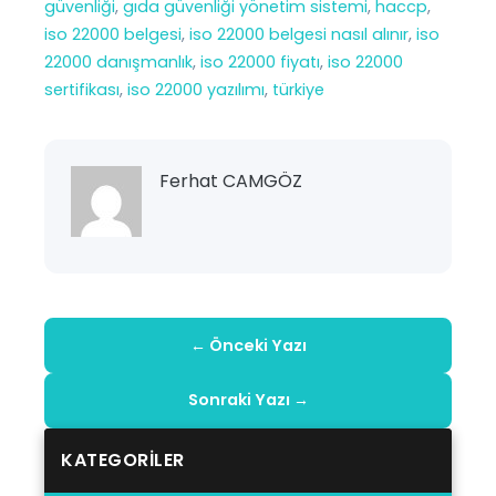
güvenliği
, 
gıda güvenliği yönetim sistemi
, 
haccp
, 
iso 22000 belgesi
, 
iso 22000 belgesi nasıl alınır
, 
iso
22000 danışmanlık
, 
iso 22000 fiyatı
, 
iso 22000
sertifikası
, 
iso 22000 yazılımı
, 
türkiye
Ferhat CAMGÖZ
← Önceki Yazı
Sonraki Yazı →
KATEGORILER