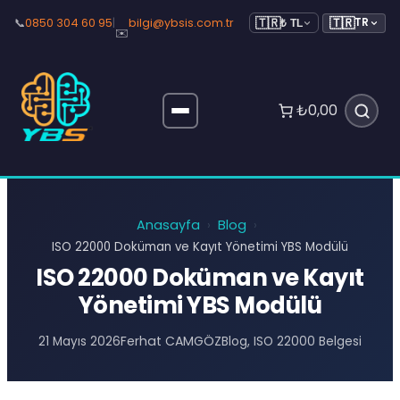
🇹🇷
📞
0850 304 60 95
|
bilgi@ybsis.com.tr
TR
🇹🇷
₺ TL
✉️
₺0,00
Anasayfa
Blog
›
›
ISO 22000 Doküman ve Kayıt Yönetimi YBS Modülü
ISO 22000 Doküman ve Kayıt
Yönetimi YBS Modülü
Ferhat CAMGÖZ
21 Mayıs 2026
Blog
, 
ISO 22000 Belgesi