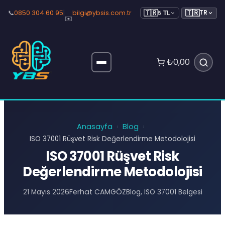
🇹🇷
📞
0850 304 60 95
|
bilgi@ybsis.com.tr
TR
🇹🇷
₺ TL
✉️
₺0,00
Anasayfa
Blog
›
›
ISO 37001 Rüşvet Risk Değerlendirme Metodolojisi
ISO 37001 Rüşvet Risk
Değerlendirme Metodolojisi
Ferhat CAMGÖZ
21 Mayıs 2026
Blog
, 
ISO 37001 Belgesi