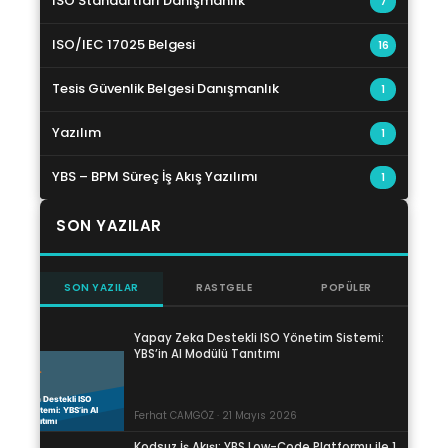
ISO Standartları Danışmanlık
7
ISO/IEC 17025 Belgesi
16
Tesis Güvenlik Belgesi Danışmanlık
1
Yazılım
1
YBS – BPM Süreç İş Akış Yazılımı
1
SON YAZILAR
SON YAZILAR
RASTGELE
POPÜLER
Yapay Zeka Destekli ISO Yönetim Sistemi:
YBS’in AI Modülü Tanıtımı
Ferhat CAMGÖZ · 21 Mayıs 2026
Kodsuz İş Akışı: YBS Low-Code Platformu ile 1