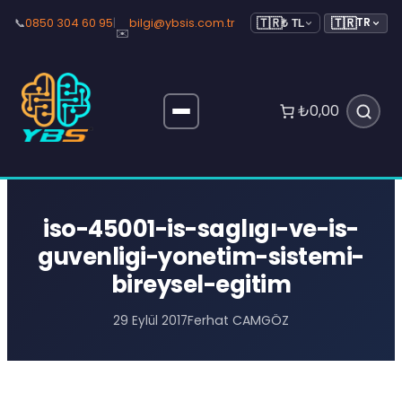
🇹🇷
📞
0850 304 60 95
|
bilgi@ybsis.com.tr
TR
🇹🇷
₺ TL
✉️
₺0,00
iso-45001-is-saglıgı-ve-is-
guvenligi-yonetim-sistemi-
bireysel-egitim
Ferhat CAMGÖZ
29 Eylül 2017