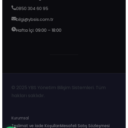
0850 304 60 95
bilgi@ybsis.com.tr
Hafta İçi: 09:00 – 18:00
YBS Destek
© 2025 YBS Yönetim Bilişim Sistemleri. Tüm
Genellikle birkaç dakika içinde yanıtlıyoruz
hakları saklıdır.
Kurumsal
Teslimat ve İade Koşulları
Mesafeli Satış Sözleşmesi