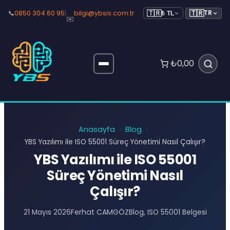
🇹🇷
📞
0850 304 60 95
|
bilgi@ybsis.com.tr
TR
🇹🇷
₺ TL
✉️
₺0,00
Anasayfa
Blog
›
›
YBS Yazılımı ile ISO 55001 Süreç Yönetimi Nasıl Çalışır?
YBS Yazılımı ile ISO 55001
Süreç Yönetimi Nasıl
Çalışır?
Ferhat CAMGÖZ
21 Mayıs 2026
Blog
, 
ISO 55001 Belgesi