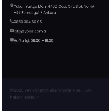
Yukarı Yurtçu Mah. 4462. Cad. C-2 Blok No:4A
-47 Etimesgut / Ankara
0850 304 60 95
bilgi@ybsis.com.tr
Hafta İçi: 09:00 – 18:00
YBS Destek
Genellikle birkaç dakika içinde yanıtlıyoruz
© 2025 YBS Yönetim Bilişim Sistemleri. Tüm
hakları saklıdır.