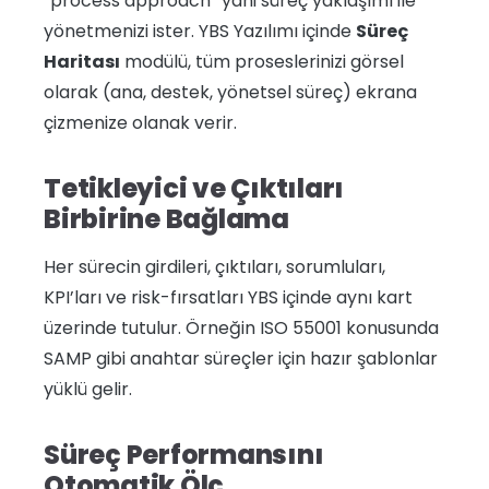
“process approach” yani süreç yaklaşımı ile
yönetmenizi ister. YBS Yazılımı içinde
Süreç
Haritası
modülü, tüm proseslerinizi görsel
olarak (ana, destek, yönetsel süreç) ekrana
çizmenize olanak verir.
Tetikleyici ve Çıktıları
Birbirine Bağlama
Her sürecin girdileri, çıktıları, sorumluları,
KPI’ları ve risk-fırsatları YBS içinde aynı kart
üzerinde tutulur. Örneğin ISO 55001 konusunda
SAMP gibi anahtar süreçler için hazır şablonlar
yüklü gelir.
Süreç Performansını
Otomatik Ölç