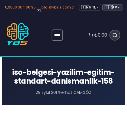
🇹🇷
📞
0850 304 60 95
|
bilgi@ybsis.com.tr
TR
🇹🇷
₺ TL
✉️
₺0,00
iso-belgesi-yazilim-egitim-
standart-danismanlik-158
Ferhat CAMGÖZ
29 Eylül 2017