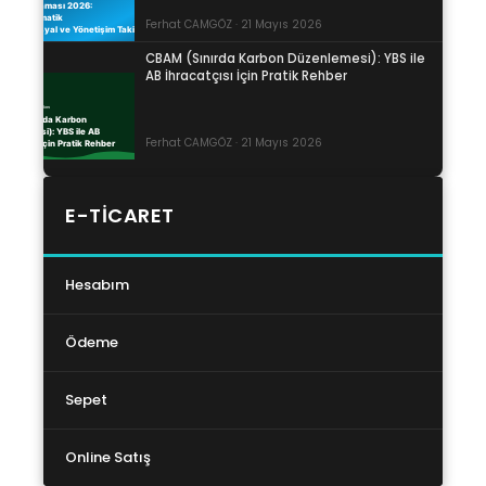
Ferhat CAMGÖZ · 21 Mayıs 2026
CBAM (Sınırda Karbon Düzenlemesi): YBS ile
AB İhracatçısı İçin Pratik Rehber
Ferhat CAMGÖZ · 21 Mayıs 2026
E-TICARET
Hesabım
Ödeme
Sepet
Online Satış