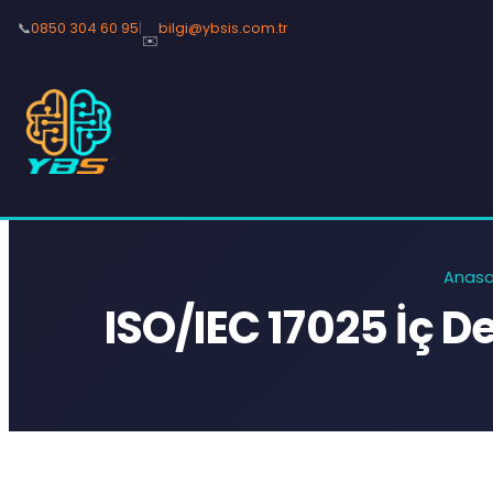
📞
0850 304 60 95
|
bilgi@ybsis.com.tr
✉️
Anasa
ISO/IEC 17025 İç