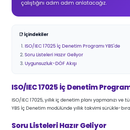
çalıştığını adım adım anlatacağız.
📑 İçindekiler
ISO/IEC 17025 İç Denetim Programı YBS'de
Soru Listeleri Hazır Geliyor
Uygunsuzluk-DÖF Akışı
ISO/IEC 17025 İç Denetim Progra
ISO/IEC 17025, yıllık iç denetim planı yapmanızı ve t
YBS İç Denetim modülünde yıllık takvimi sürükle-bırak
Soru Listeleri Hazır Geliyor