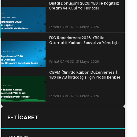
Dijital Dönüşüm 2026: YBS ile Kâğıtsız
Üretim ve KOBİ Yol Haritası
Ferhat CAMGÖZ · 21 Mayıs 2026
ESG Raporlaması 2026: YBS ile
Otomatik Karbon, Sosyal ve Yönetişim
Takibi
Ferhat CAMGÖZ · 21 Mayıs 2026
CBAM (Sınırda Karbon Düzenlemesi):
YBS ile AB İhracatçısı İçin Pratik Rehber
Ferhat CAMGÖZ · 21 Mayıs 2026
E-TICARET