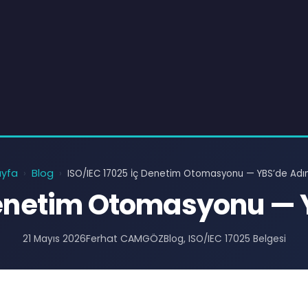
yfa
Blog
›
›
ISO/IEC 17025 İç Denetim Otomasyonu — YBS’de Ad
 Denetim Otomasyonu —
Ferhat CAMGÖZ
21 Mayıs 2026
Blog
, 
ISO/IEC 17025 Belgesi