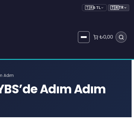
🇹🇷
TR
🇹🇷
₺ TL
₺0,00
ım Adım
 YBS’de Adım Adım