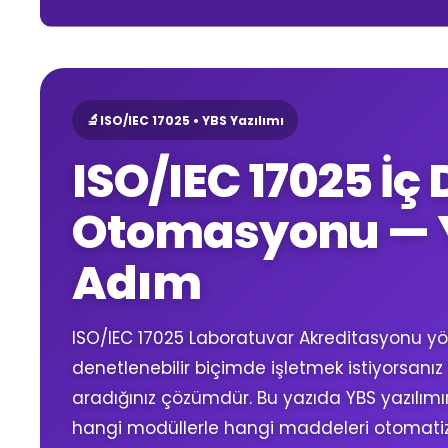
🔬
ISO/IEC 17025 • YBS Yazılımı
ISO/IEC 17025 İç
Otomasyonu — 
Adım
ISO/IEC 17025 Laboratuvar Akreditasyonu yön
denetlenebilir biçimde işletmek istiyorsanız
aradığınız çözümdür. Bu yazıda YBS yazılımın
hangi modüllerle hangi maddeleri otomatize 