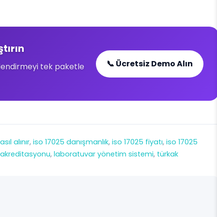
ştırın
📞 Ücretsiz Demo Alın
lendirmeyi tek paketle
sıl alınır
, 
iso 17025 danışmanlık
, 
iso 17025 fiyatı
, 
iso 17025
 akreditasyonu
, 
laboratuvar yönetim sistemi
, 
türkak