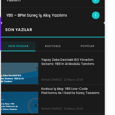
YBS – BPM Süreç İş Akış Yazılımı
1
SON YAZILAR
SON YAZILAR
RASTGELE
POPÜLER
Yapay Zeka Destekli ISO Yönetim
Sistemi: YBS’in AI Modülü Tanıtımı
Ferhat CAMGÖZ · 21 Mayıs 2026
Kodsuz İş Akışı: YBS Low-Code
Platformu ile 1 Saatte Süreç Tasarımı
Ferhat CAMGÖZ · 21 Mayıs 2026