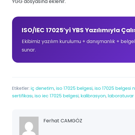
YGG dosyasına eklenir.
ISO/IEC 17025’yi YBS Yazılımıyla Çalı
Ekibimiz yazılım kurulumu + danışmanlık + belge
sunar.
Etiketler:
iç denetim
, 
iso 17025 belgesi
, 
iso 17025 belgesi na
sertifikası
, 
iso iec 17025 belgesi
, 
kalibrasyon
, 
laboratuvar
Ferhat CAMGÖZ