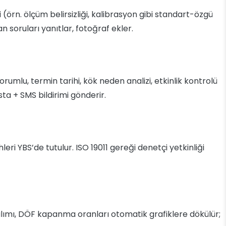
 (örn. ölçüm belirsizliği, kalibrasyon gibi standart-özgü
n soruları yanıtlar, fotoğraf ekler.
orumlu, termin tarihi, kök neden analizi, etkinlik kontrolü
a + SMS bildirimi gönderir.
leri YBS’de tutulur. ISO 19011 gereği denetçi yetkinliği
lımı, DÖF kapanma oranları otomatik grafiklere dökülür;