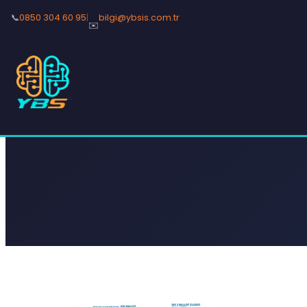
📞
0850 304 60 95
|
bilgi@ybsis.com.tr
✉️