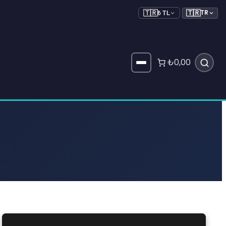
🇹🇷
TR
🇹🇷
₺ TL
₺0,00