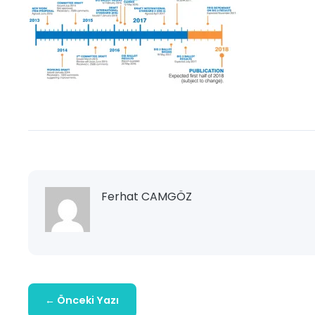
Ferhat CAMGÖZ
← Önceki Yazı