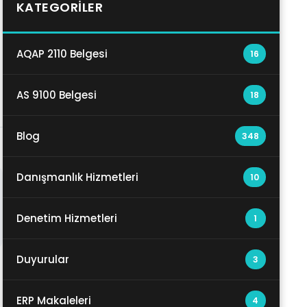
KATEGORILER
AQAP 2110 Belgesi
16
AS 9100 Belgesi
18
Blog
348
Danışmanlık Hizmetleri
10
Denetim Hizmetleri
1
Duyurular
3
ERP Makaleleri
4