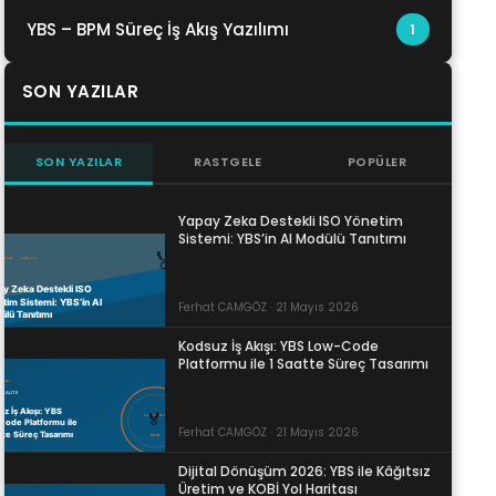
YBS – BPM Süreç İş Akış Yazılımı
1
SON YAZILAR
SON YAZILAR
RASTGELE
POPÜLER
Yapay Zeka Destekli ISO Yönetim
Sistemi: YBS’in AI Modülü Tanıtımı
Ferhat CAMGÖZ · 21 Mayıs 2026
Kodsuz İş Akışı: YBS Low-Code
Platformu ile 1 Saatte Süreç Tasarımı
Ferhat CAMGÖZ · 21 Mayıs 2026
Dijital Dönüşüm 2026: YBS ile Kâğıtsız
Üretim ve KOBİ Yol Haritası