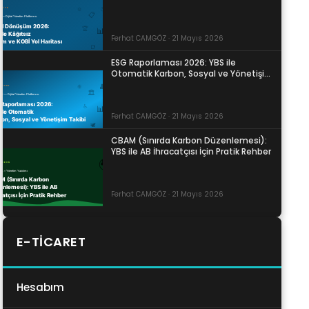
Ferhat CAMGÖZ · 21 Mayıs 2026
ESG Raporlaması 2026: YBS ile
Otomatik Karbon, Sosyal ve Yönetişim
Takibi
Ferhat CAMGÖZ · 21 Mayıs 2026
CBAM (Sınırda Karbon Düzenlemesi):
YBS ile AB İhracatçısı İçin Pratik Rehber
Ferhat CAMGÖZ · 21 Mayıs 2026
E-TICARET
Hesabım