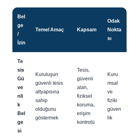
Bel
Odak
ge
Temel Amaç
Kapsam
Nokta
/
sı
İzin
Te
sis
Tesis,
Kuruluşun
Kuru
Gü
güvenli
güvenli tesis
msal
ve
alan,
altyapısına
ve
nli
fiziksel
sahip
fiziki
k
koruma,
olduğunu
güven
Bel
erişim
göstermek
lik
ge
kontrolü
si