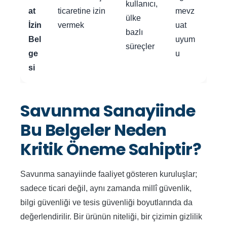
kullanıcı,
at
ticaretine izin
mevz
ülke
İzin
vermek
uat
bazlı
Bel
uyum
süreçler
ge
u
si
Savunma Sanayiinde
Bu Belgeler Neden
Kritik Öneme Sahiptir?
Savunma sanayiinde faaliyet gösteren kuruluşlar;
sadece ticari değil, aynı zamanda millî güvenlik,
bilgi güvenliği ve tesis güvenliği boyutlarında da
değerlendirilir. Bir ürünün niteliği, bir çizimin gizlilik