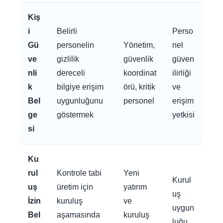
Kiş
i
Belirli
Perso
Gü
personelin
Yönetim,
nel
ve
gizlilik
güvenlik
güven
nli
dereceli
koordinat
ilirliği
k
bilgiye erişim
örü, kritik
ve
Bel
uygunluğunu
personel
erişim
ge
göstermek
yetkisi
si
Ku
rul
Kontrole tabi
Yeni
Kurul
uş
üretim için
yatırım
uş
İzin
kuruluş
ve
uygun
Bel
aşamasında
kuruluş
luğu