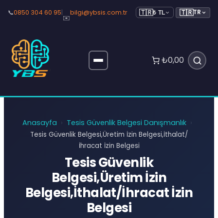
🇹🇷
📞
0850 304 60 95
|
bilgi@ybsis.com.tr
TR
🇹🇷
₺ TL
✉️
₺0,00
Anasayfa
Tesis Güvenlik Belgesi Danışmanlık
›
›
Tesis Güvenlik Belgesi,Üretim İzin Belgesi,İthalat/
İhracat İzin Belgesi
Tesis Güvenlik
Belgesi,Üretim İzin
Belgesi,İthalat/İhracat İzin
Belgesi