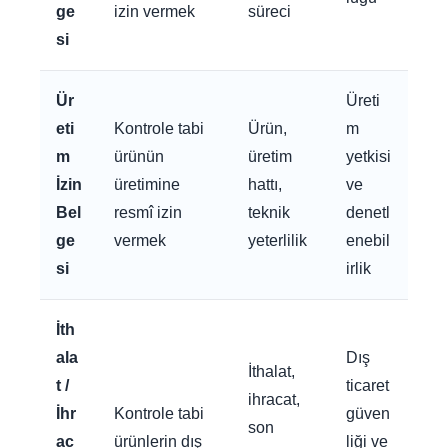
ge
izin vermek
süreci
si
Ür
Üreti
eti
Kontrole tabi
Ürün,
m
m
ürünün
üretim
yetkisi
İzin
üretimine
hattı,
ve
Bel
resmî izin
teknik
denetl
ge
vermek
yeterlilik
enebil
si
irlik
İth
ala
Dış
İthalat,
t /
ticaret
ihracat,
İhr
Kontrole tabi
güven
son
ac
ürünlerin dış
liği ve