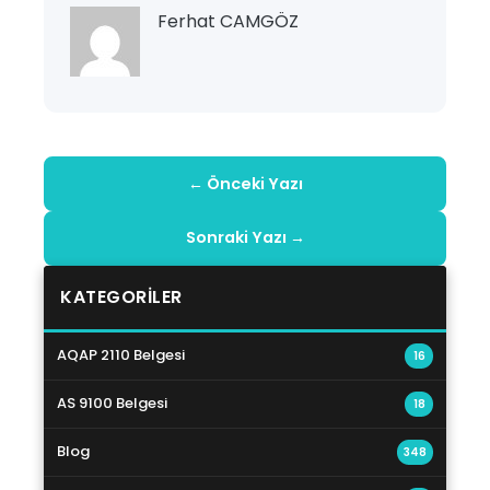
Ferhat CAMGÖZ
← Önceki Yazı
Sonraki Yazı →
KATEGORILER
AQAP 2110 Belgesi
16
AS 9100 Belgesi
18
Blog
348