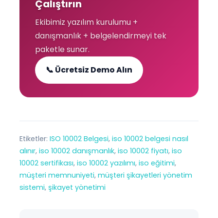
Çalıştırın
Ekibimiz yazılım kurulumu +
danışmanlık + belgelendirmeyi tek
paketle sunar.
📞 Ücretsiz Demo Alın
Etiketler:
ISO 10002 Belgesi
, 
iso 10002 belgesi nasıl
alınır
, 
iso 10002 danışmanlık
, 
iso 10002 fiyatı
, 
iso
10002 sertifikası
, 
iso 10002 yazılımı
, 
iso eğitimi
, 
müşteri memnuniyeti
, 
müşteri şikayetleri yönetim
sistemi
, 
şikayet yönetimi