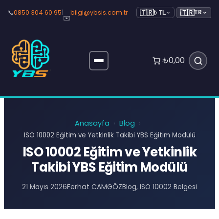
🇹🇷
📞
0850 304 60 95
|
bilgi@ybsis.com.tr
TR
🇹🇷
₺ TL
✉️
₺0,00
Anasayfa
Blog
›
›
ISO 10002 Eğitim ve Yetkinlik Takibi YBS Eğitim Modülü
ISO 10002 Eğitim ve Yetkinlik
Takibi YBS Eğitim Modülü
Ferhat CAMGÖZ
21 Mayıs 2026
Blog
, 
ISO 10002 Belgesi