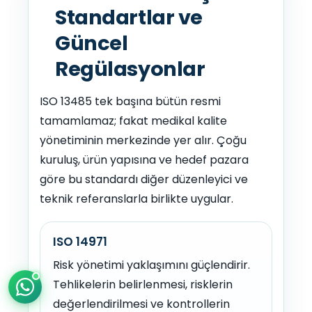
Standartlar ve
Güncel
Regülasyonlar
ISO 13485 tek başına bütün resmi
tamamlamaz; fakat medikal kalite
YBS Destek
yönetiminin merkezinde yer alır. Çoğu
Genellikle birkaç dakika içinde yanıtlıyoruz
kuruluş, ürün yapısına ve hedef pazara
göre bu standardı diğer düzenleyici ve
teknik referanslarla birlikte uygular.
ISO 14971
Risk yönetimi yaklaşımını güçlendirir.
Tehlikelerin belirlenmesi, risklerin
değerlendirilmesi ve kontrollerin