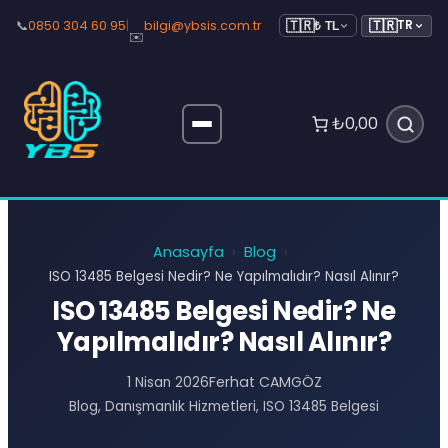
🇹🇷
📞
0850 304 60 95
|
bilgi@ybsis.com.tr
TR
🇹🇷
₺ TL
✉️
₺0,00
Anasayfa
Blog
›
›
ISO 13485 Belgesi Nedir? Ne Yapılmalıdır? Nasıl Alınır?
ISO 13485 Belgesi Nedir? Ne
Yapılmalıdır? Nasıl Alınır?
Ferhat CAMGÖZ
1 Nisan 2026
Blog
, 
Danışmanlık Hizmetleri
, 
ISO 13485 Belgesi