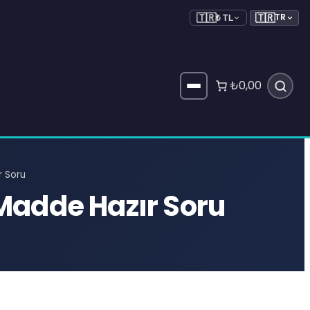
🇹🇷
TR
🇹🇷
₺ TL
₺0,00
r Soru
 Madde Hazır Soru