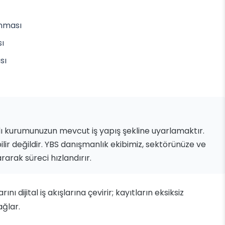
anması
sı
sı
dı kurumunuzun mevcut iş yapış şekline uyarlamaktır.
ilir değildir. YBS danışmanlık ekibimiz, sektörünüze ve
arak süreci hızlandırır.
ı dijital iş akışlarına çevirir; kayıtların eksiksiz
ağlar.