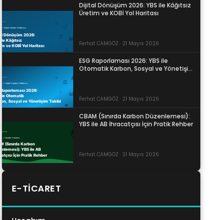
Dijital Dönüşüm 2026: YBS ile Kâğıtsız
Üretim ve KOBİ Yol Haritası
Ferhat CAMGÖZ · 21 Mayıs 2026
ESG Raporlaması 2026: YBS ile
Otomatik Karbon, Sosyal ve Yönetişim
Takibi
Ferhat CAMGÖZ · 21 Mayıs 2026
CBAM (Sınırda Karbon Düzenlemesi):
YBS ile AB İhracatçısı İçin Pratik Rehber
Ferhat CAMGÖZ · 21 Mayıs 2026
E-TICARET