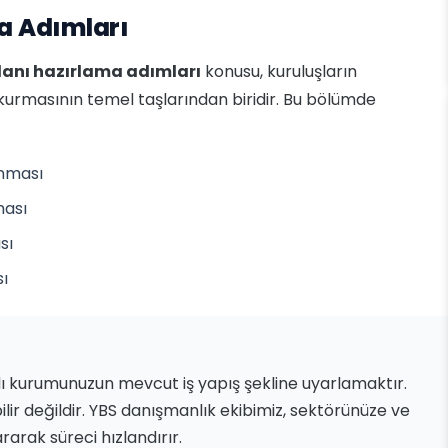
ma Adımları
planı hazırlama adımları
konusu, kuruluşların
 kurmasının temel taşlarından biridir. Bu bölümde
anması
ması
sı
sı
dı kurumunuzun mevcut iş yapış şekline uyarlamaktır.
ilir değildir. YBS danışmanlık ekibimiz, sektörünüze ve
arak süreci hızlandırır.