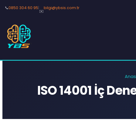
📞
0850 304 60 95
|
bilgi@ybsis.com.tr
✉️
Anas
ISO 14001 İç Den