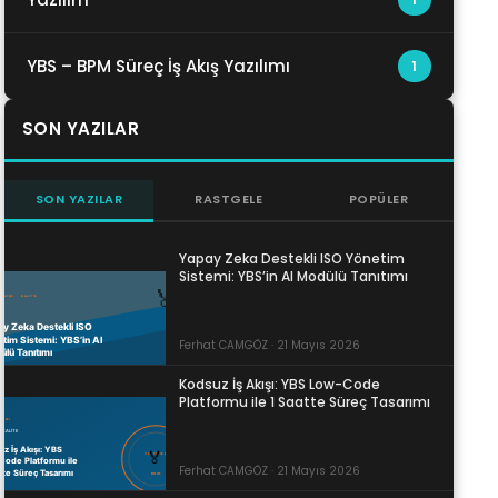
YBS – BPM Süreç İş Akış Yazılımı
1
SON YAZILAR
SON YAZILAR
RASTGELE
POPÜLER
Yapay Zeka Destekli ISO Yönetim
Sistemi: YBS’in AI Modülü Tanıtımı
Ferhat CAMGÖZ · 21 Mayıs 2026
Kodsuz İş Akışı: YBS Low-Code
Platformu ile 1 Saatte Süreç Tasarımı
Ferhat CAMGÖZ · 21 Mayıs 2026