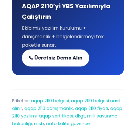
AQAP 2110’yi YBS Yazılımıyla
Çalıştırın
Ekibimiz yazılım kurulumu +
danışmanlık + belgelendirmeyi tek
paketle sunar.
📞 Ücretsiz Demo Alın
Etiketler:
aqap 2110 belgesi
, 
aqap 2110 belgesi nasıl
alınır
, 
aqap 2110 danışmanlık
, 
aqap 2110 fiyatı
, 
aqap
2110 yazılımı
, 
aqap sertifikası
, 
dkgt
, 
milli savunma
bakanlığı
, 
msb
, 
nato kalite güvence