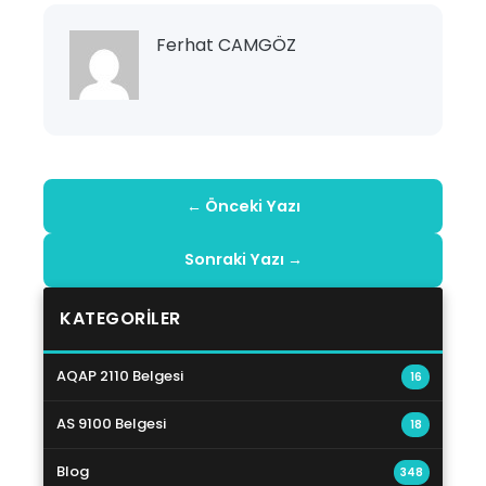
Ferhat CAMGÖZ
← Önceki Yazı
Sonraki Yazı →
KATEGORILER
AQAP 2110 Belgesi
16
AS 9100 Belgesi
18
Blog
348