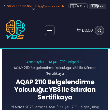
🇹🇷
📞
0850 304 60 95
|
bilgi@ybsis.com.tr
TR
🇹🇷
₺ TL
✉️
₺0,00
Anasayfa
AQAP 2110 Belgesi
›
›
AQAP 2110 Belgelendirme Yolculuğu: YBS ile Sıfırdan
Sertifikaya
AQAP 2110 Belgelendirme
Yolculuğu: YBS ile Sıfırdan
Sertifikaya
Ferhat CAMGÖZ
21 Mayıs 2026
AQAP 2110 Belgesi
, 
Blog