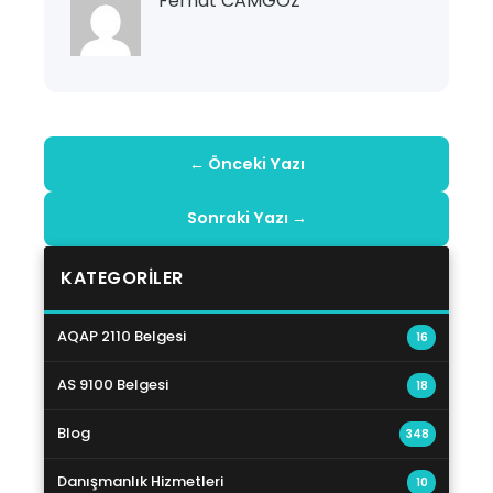
Ferhat CAMGÖZ
← Önceki Yazı
Sonraki Yazı →
KATEGORILER
AQAP 2110 Belgesi
16
AS 9100 Belgesi
18
Blog
348
Danışmanlık Hizmetleri
10