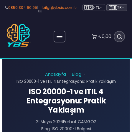
🇹🇷
📞
0850 304 60 95
|
bilgi@ybsis.com.tr
TR
🇹🇷
₺ TL
✉️
₺0,00
Anasayfa
Blog
›
›
ISO 20000-1 ve ITIL 4 Entegrasyonu: Pratik Yaklaşım
ISO 20000-1 ve ITIL 4
Entegrasyonu: Pratik
Yaklaşım
Ferhat CAMGÖZ
21 Mayıs 2026
Blog
, 
ISO 20000-1 Belgesi