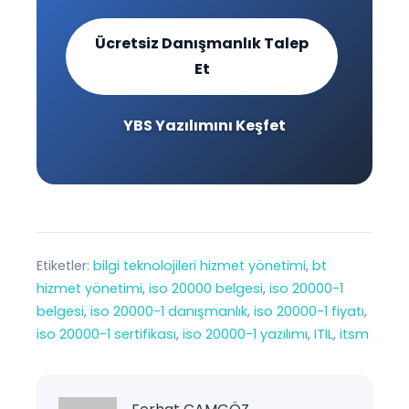
Ücretsiz Danışmanlık Talep
Et
YBS Yazılımını Keşfet
Etiketler:
bilgi teknolojileri hizmet yönetimi
, 
bt
hizmet yönetimi
, 
iso 20000 belgesi
, 
iso 20000-1
belgesi
, 
iso 20000-1 danışmanlık
, 
iso 20000-1 fiyatı
, 
iso 20000-1 sertifikası
, 
iso 20000-1 yazılımı
, 
ITIL
, 
itsm