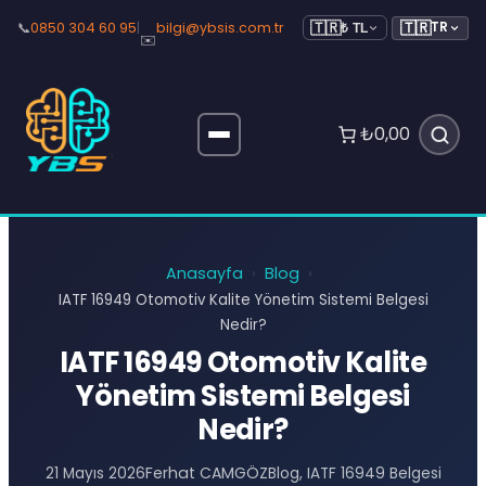
🇹🇷
📞
0850 304 60 95
|
bilgi@ybsis.com.tr
TR
🇹🇷
₺ TL
✉️
₺0,00
Anasayfa
Blog
›
›
IATF 16949 Otomotiv Kalite Yönetim Sistemi Belgesi
Nedir?
IATF 16949 Otomotiv Kalite
Yönetim Sistemi Belgesi
Nedir?
Ferhat CAMGÖZ
21 Mayıs 2026
Blog
, 
IATF 16949 Belgesi