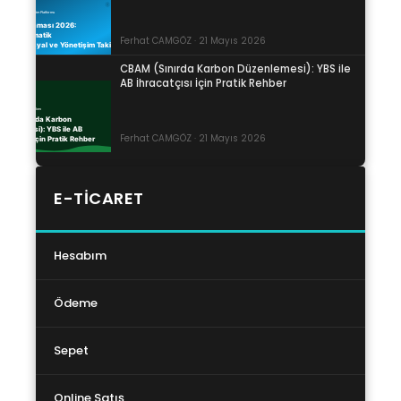
Ferhat CAMGÖZ · 21 Mayıs 2026
CBAM (Sınırda Karbon Düzenlemesi): YBS ile
AB İhracatçısı İçin Pratik Rehber
Ferhat CAMGÖZ · 21 Mayıs 2026
E-TICARET
Hesabım
Ödeme
Sepet
Online Satış