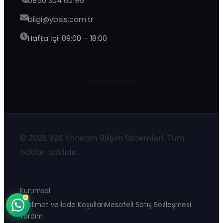
0850 304 60 95
bilgi@ybsis.com.tr
Hafta İçi: 09:00 – 18:00
YBS Destek
Şu an çevrimdışı · 9:00–20:00 yanıtlıyoruz
© 2025 YBS Yönetim Bilişim Sistemleri. Tüm
hakları saklıdır.
Kurumsal
Teslimat ve İade Koşulları
Mesafeli Satış Sözleşmesi
Yardım