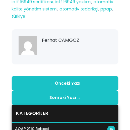
iatf 16949 sertifikası
, 
iatf 16949 yazılımı
, 
otomotiv
kalite yönetim sistemi
, 
otomotiv tedarikçi
, 
ppap
, 
türkiye
Ferhat CAMGÖZ
← Önceki Yazı
Sonraki Yazı →
KATEGORILER
AQAP 2110 Belgesi
16