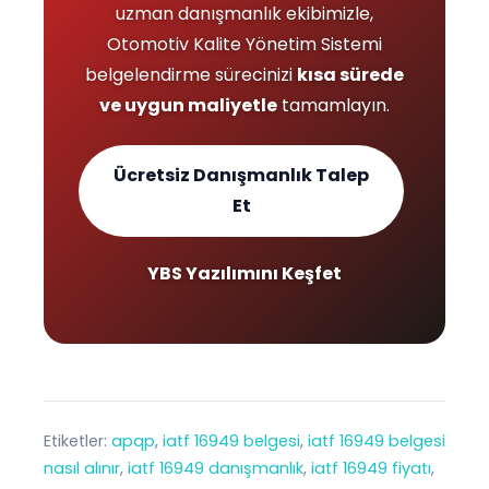
uzman danışmanlık ekibimizle,
Otomotiv Kalite Yönetim Sistemi
belgelendirme sürecinizi
kısa sürede
ve uygun maliyetle
tamamlayın.
Ücretsiz Danışmanlık Talep
Et
YBS Yazılımını Keşfet
Etiketler:
apqp
, 
iatf 16949 belgesi
, 
iatf 16949 belgesi
nasıl alınır
, 
iatf 16949 danışmanlık
, 
iatf 16949 fiyatı
, 