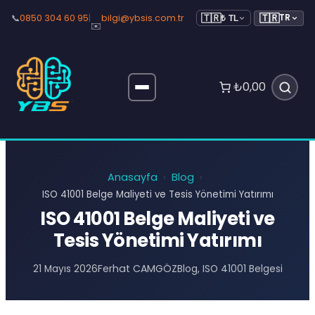
🇹🇷
📞
0850 304 60 95
|
bilgi@ybsis.com.tr
TR
🇹🇷
₺ TL
✉️
₺0,00
Anasayfa
Blog
›
›
ISO 41001 Belge Maliyeti ve Tesis Yönetimi Yatırımı
ISO 41001 Belge Maliyeti ve
Tesis Yönetimi Yatırımı
Ferhat CAMGÖZ
21 Mayıs 2026
Blog
, 
ISO 41001 Belgesi