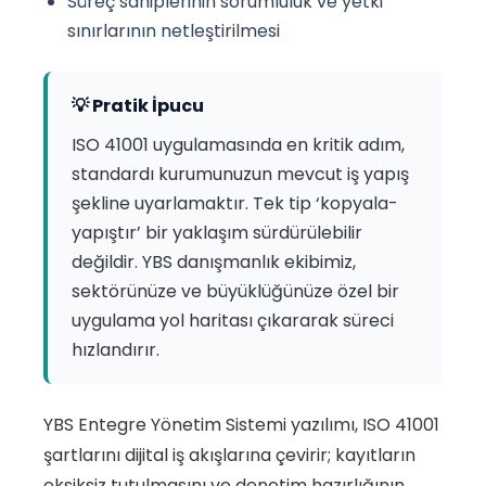
Süreç sahiplerinin sorumluluk ve yetki
sınırlarının netleştirilmesi
💡 Pratik İpucu
ISO 41001 uygulamasında en kritik adım,
standardı kurumunuzun mevcut iş yapış
şekline uyarlamaktır. Tek tip ‘kopyala-
yapıştır’ bir yaklaşım sürdürülebilir
değildir. YBS danışmanlık ekibimiz,
sektörünüze ve büyüklüğünüze özel bir
uygulama yol haritası çıkararak süreci
hızlandırır.
YBS Entegre Yönetim Sistemi yazılımı, ISO 41001
şartlarını dijital iş akışlarına çevirir; kayıtların
eksiksiz tutulmasını ve denetim hazırlığının