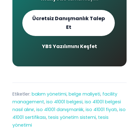
Ücretsiz Danışmanlık Talep
Et
YBS Yazılımını Keşfet
Etiketler:
bakım yönetimi
, 
belge maliyeti
, 
facility
management
, 
iso 41001 belgesi
, 
iso 41001 belgesi
nasıl alınır
, 
iso 41001 danışmanlık
, 
iso 41001 fiyatı
, 
iso
41001 sertifikası
, 
tesis yönetim sistemi
, 
tesis
yönetimi