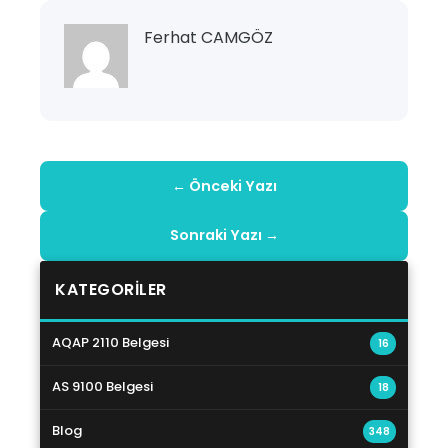
Ferhat CAMGÖZ
← Önceki Yazı
Sonraki Yazı →
KATEGORILER
AQAP 2110 Belgesi
16
AS 9100 Belgesi
18
Blog
348