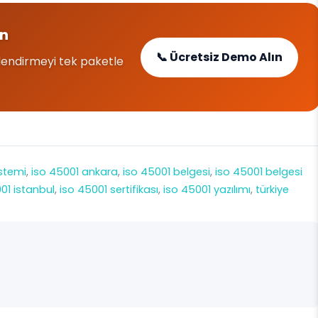
ın
📞 Ücretsiz Demo Alın
lendirmeyi tek paketle
stemi
, 
iso 45001 ankara
, 
iso 45001 belgesi
, 
iso 45001 belgesi
01 istanbul
, 
iso 45001 sertifikası
, 
iso 45001 yazılımı
, 
türkiye