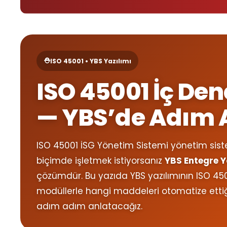
⛑️
ISO 45001 • YBS Yazılımı
ISO 45001 İç D
— YBS’de Adım
ISO 45001 İSG Yönetim Sistemi yönetim sistem
biçimde işletmek istiyorsanız
YBS Entegre Y
çözümdür. Bu yazıda YBS yazılımının ISO 450
modüllerle hangi maddeleri otomatize ettiğin
adım adım anlatacağız.