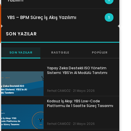
YBS – BPM Süreç İş Akış Yazılımı
1
SON YAZILAR
SON YAZILAR
RASTGELE
POPÜLER
Yapay Zeka Destekli ISO Yönetim
Sistemi: YBS’in AI Modülü Tanıtımı
Ferhat CAMGÖZ · 21 Mayıs 2026
Kodsuz İş Akışı: YBS Low-Code
Platformu ile 1 Saatte Süreç Tasarımı
Ferhat CAMGÖZ · 21 Mayıs 2026