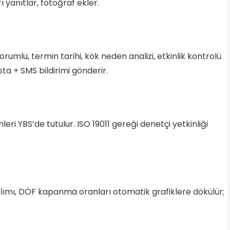
ı yanıtlar, fotoğraf ekler.
orumlu, termin tarihi, kök neden analizi, etkinlik kontrolü
a + SMS bildirimi gönderir.
leri YBS’de tutulur. ISO 19011 gereği denetçi yetkinliği
lımı, DÖF kapanma oranları otomatik grafiklere dökülür;