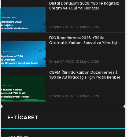
Dijital Dönüşüm 2026: YBS ile Kâğıtsız
Üretim ve KOBİ Yol Haritası
Ferhat CAMGÖZ · 21 Mayıs 2026
ESG Raporlaması 2026: YBS ile
Otomatik Karbon, Sosyal ve Yönetişim
Takibi
Ferhat CAMGÖZ · 21 Mayıs 2026
CBAM (Sınırda Karbon Düzenlemesi):
YBS ile AB İhracatçısı İçin Pratik Rehber
Ferhat CAMGÖZ · 21 Mayıs 2026
E-TICARET