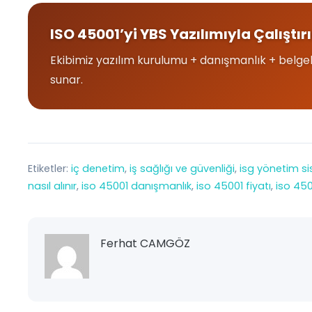
ISO 45001’yi YBS Yazılımıyla Çalıştır
Ekibimiz yazılım kurulumu + danışmanlık + belge
sunar.
Etiketler:
iç denetim
, 
iş sağlığı ve güvenliği
, 
isg yönetim si
nasıl alınır
, 
iso 45001 danışmanlık
, 
iso 45001 fiyatı
, 
iso 450
Ferhat CAMGÖZ