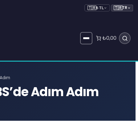
🇹🇷
TR
🇹🇷
₺ TL
₺0,00
 Adım
BS’de Adım Adım