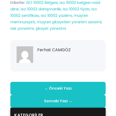
Etiketler:
ISO 10002 Belgesi
, 
iso 10002 belgesi nasıl
alınır
, 
iso 10002 danışmanlık
, 
iso 10002 fiyatı
, 
iso
10002 sertifikası
, 
iso 10002 yazılımı
, 
müşteri
memnuniyeti
, 
müşteri şikayetleri yönetim sistemi
, 
risk yönetimi
, 
şikayet yönetimi
Ferhat CAMGÖZ
← Önceki Yazı
Sonraki Yazı →
KATEGORILER