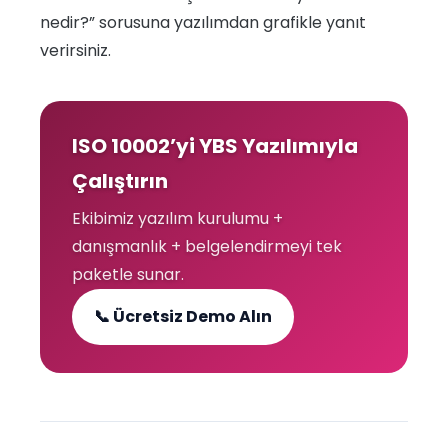
nedir?” sorusuna yazılımdan grafikle yanıt
verirsiniz.
ISO 10002’yi YBS Yazılımıyla
Çalıştırın
Ekibimiz yazılım kurulumu +
danışmanlık + belgelendirmeyi tek
paketle sunar.
📞 Ücretsiz Demo Alın