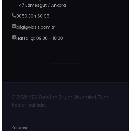
-47 Etimesgut / Ankara
0850 304 60 95
bilgi@ybsis.com.tr
Hafta İçi: 09:00 – 18:00
YBS Destek
Genellikle birkaç dakika içinde yanıtlıyoruz
© 2025 YBS Yönetim Bilişim Sistemleri. Tüm
hakları saklıdır.
Kurumsal