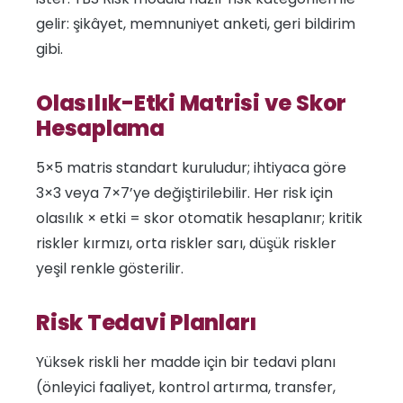
gelir: şikâyet, memnuniyet anketi, geri bildirim
gibi.
Olasılık-Etki Matrisi ve Skor
Hesaplama
5×5 matris standart kuruludur; ihtiyaca göre
3×3 veya 7×7’ye değiştirilebilir. Her risk için
olasılık × etki = skor otomatik hesaplanır; kritik
riskler kırmızı, orta riskler sarı, düşük riskler
yeşil renkle gösterilir.
Risk Tedavi Planları
Yüksek riskli her madde için bir tedavi planı
(önleyici faaliyet, kontrol artırma, transfer,