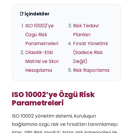
📑 İçindekiler
ISO 10002'ye
Risk Tedavi
Özgü Risk
Planları
Parametreleri
Fırsat Yönetimi
Olasılık-Etki
(Sadece Risk
Matrisi ve Skor
Değil)
Hesaplama
Risk Raporlama
ISO 10002’ye Özgü Risk
Parametreleri
ISO 10002 yönetim sistemi, kuruluşun
bağlamına özgü risk ve fırsatları tanımlamayı
ister. YBS Risk modülü hazır risk kategorileri ile