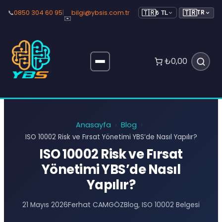
🇹🇷
📞
0850 304 60 95
|
bilgi@ybsis.com.tr
TR
🇹🇷
₺ TL
✉️
₺0,00
Anasayfa
Blog
›
›
ISO 10002 Risk ve Fırsat Yönetimi YBS’de Nasıl Yapılır?
ISO 10002 Risk ve Fırsat
Yönetimi YBS’de Nasıl
Yapılır?
Ferhat CAMGÖZ
21 Mayıs 2026
Blog
, 
ISO 10002 Belgesi