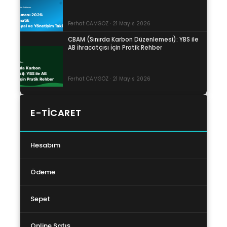
Ferhat CAMGÖZ · 21 Mayıs 2026
CBAM (Sınırda Karbon Düzenlemesi): YBS ile
AB İhracatçısı İçin Pratik Rehber
Ferhat CAMGÖZ · 21 Mayıs 2026
E-TICARET
Hesabım
Ödeme
Sepet
Online Satış