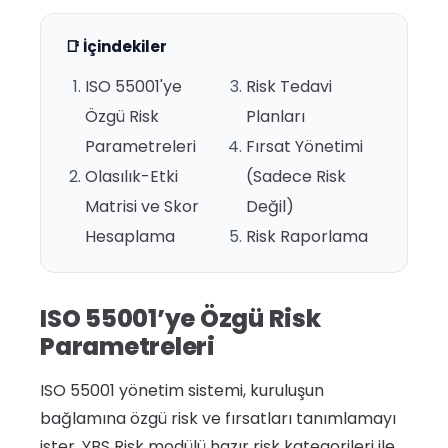
📑 İçindekiler
ISO 55001'ye
Risk Tedavi
Özgü Risk
Planları
Parametreleri
Fırsat Yönetimi
Olasılık-Etki
(Sadece Risk
Matrisi ve Skor
Değil)
Hesaplama
Risk Raporlama
ISO 55001’ye Özgü Risk
Parametreleri
ISO 55001 yönetim sistemi, kuruluşun
bağlamına özgü risk ve fırsatları tanımlamayı
ister. YBS Risk modülü hazır risk kategorileri ile