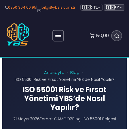
🇹🇷
📞
0850 304 60 95
|
bilgi@ybsis.com.tr
TR
🇹🇷
₺ TL
✉️
₺0,00
Anasayfa
Blog
›
›
ISO 55001 Risk ve Fırsat Yönetimi YBS’de Nasıl Yapılır?
ISO 55001 Risk ve Fırsat
Yönetimi YBS’de Nasıl
Yapılır?
Ferhat CAMGÖZ
21 Mayıs 2026
Blog
, 
ISO 55001 Belgesi