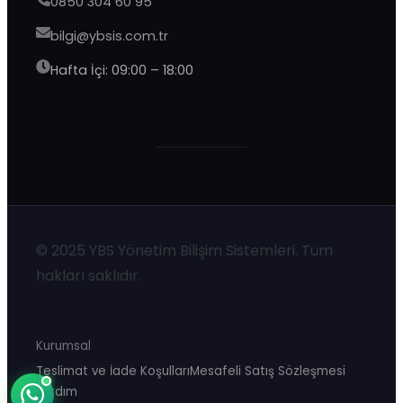
0850 304 60 95
bilgi@ybsis.com.tr
Hafta İçi: 09:00 – 18:00
YBS Destek
Genellikle birkaç dakika içinde yanıtlıyoruz
© 2025 YBS Yönetim Bilişim Sistemleri. Tüm
hakları saklıdır.
Kurumsal
Teslimat ve İade Koşulları
Mesafeli Satış Sözleşmesi
Yardım