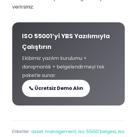
verirsiniz.
ISO 55001’yi YBS Yazılımıyla
Çalıştırın
Ekibimiz yazılım kurulumu +
danışmanlık + belgelendirmeyi tek
paketle sunar.
📞 Ücretsiz Demo Alın
Etiketler:
asset management
, 
iso 55001 belgesi
, 
iso