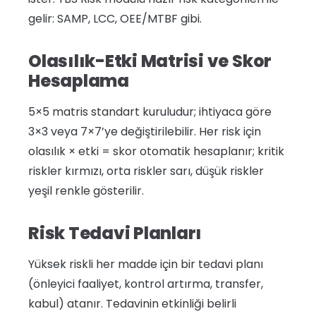
gelir: SAMP, LCC, OEE/MTBF gibi.
Olasılık-Etki Matrisi ve Skor
Hesaplama
5×5 matris standart kuruludur; ihtiyaca göre
3×3 veya 7×7’ye değiştirilebilir. Her risk için
olasılık × etki = skor otomatik hesaplanır; kritik
riskler kırmızı, orta riskler sarı, düşük riskler
yeşil renkle gösterilir.
Risk Tedavi Planları
Yüksek riskli her madde için bir tedavi planı
(önleyici faaliyet, kontrol artırma, transfer,
kabul) atanır. Tedavinin etkinliği belirli