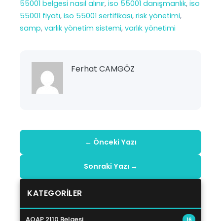
55001 belgesi nasıl alınır
, 
iso 55001 danışmanlık
, 
iso
55001 fiyatı
, 
iso 55001 sertifikası
, 
risk yönetimi
, 
samp
, 
varlık yönetim sistemi
, 
varlık yönetimi
Ferhat CAMGÖZ
← Önceki Yazı
Sonraki Yazı →
KATEGORILER
AQAP 2110 Belgesi
16