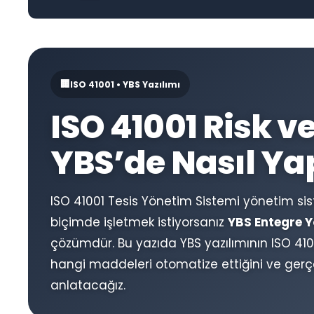
🏢
ISO 41001 • YBS Yazılımı
ISO 41001 Risk v
YBS’de Nasıl Yap
ISO 41001 Tesis Yönetim Sistemi yönetim sist
biçimde işletmek istiyorsanız
YBS Entegre Y
çözümdür. Bu yazıda YBS yazılımının ISO 4100
hangi maddeleri otomatize ettiğini ve gerçe
anlatacağız.