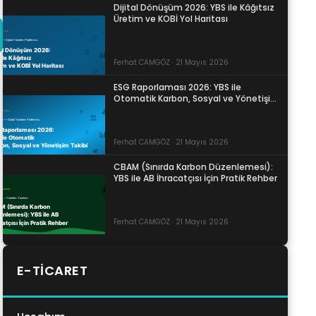
Dijital Dönüşüm 2026: YBS ile Kâğıtsız
Üretim ve KOBİ Yol Haritası
Ferhat CAMGÖZ · 21 Mayıs 2026
ESG Raporlaması 2026: YBS ile
Otomatik Karbon, Sosyal ve Yönetişim
Takibi
Ferhat CAMGÖZ · 21 Mayıs 2026
CBAM (Sınırda Karbon Düzenlemesi):
YBS ile AB İhracatçısı İçin Pratik Rehber
Ferhat CAMGÖZ · 21 Mayıs 2026
E-TICARET