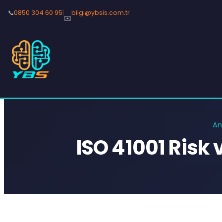
📞
0850 304 60 95
|
bilgi@ybsis.com.tr
✉️
An
ISO 41001 Risk 