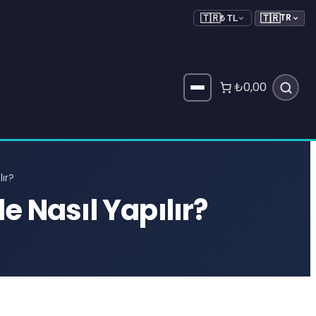
🇹🇷
TR
🇹🇷
₺ TL
₺0,00
lır?
e Nasıl Yapılır?