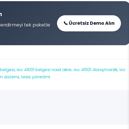
n
📞 Ücretsiz Demo Alın
lendirmeyi tek paketle
 belgesi
, 
iso 41001 belgesi nasıl alınır
, 
iso 41001 danışmanlık
, 
iso
m sistemi
, 
tesis yönetimi