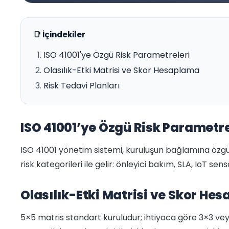
📑 İçindekiler
ISO 41001'ye Özgü Risk Parametreleri
Olasılık-Etki Matrisi ve Skor Hesaplama
Risk Tedavi Planları
ISO 41001’ye Özgü Risk Parametre
ISO 41001 yönetim sistemi, kuruluşun bağlamına özgü r
risk kategorileri ile gelir: önleyici bakım, SLA, IoT sensö
Olasılık-Etki Matrisi ve Skor He
5×5 matris standart kuruludur; ihtiyaca göre 3×3 veya 7×