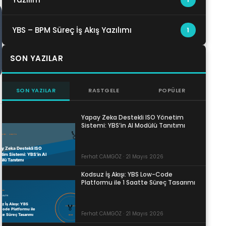
YBS – BPM Süreç İş Akış Yazılımı
1
SON YAZILAR
SON YAZILAR
RASTGELE
POPÜLER
Yapay Zeka Destekli ISO Yönetim
Sistemi: YBS’in AI Modülü Tanıtımı
Ferhat CAMGÖZ · 21 Mayıs 2026
Kodsuz İş Akışı: YBS Low-Code
Platformu ile 1 Saatte Süreç Tasarımı
Ferhat CAMGÖZ · 21 Mayıs 2026