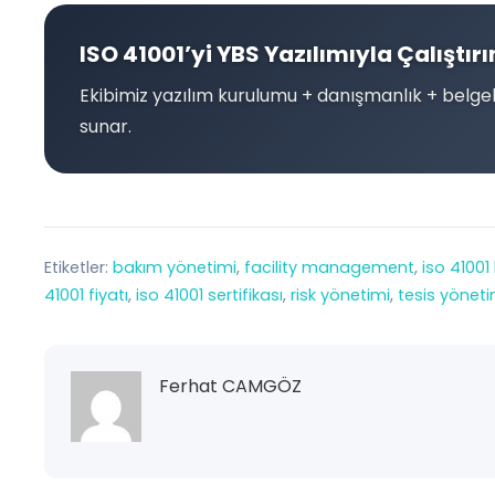
ISO 41001’yi YBS Yazılımıyla Çalıştırı
Ekibimiz yazılım kurulumu + danışmanlık + belge
sunar.
Etiketler:
bakım yönetimi
, 
facility management
, 
iso 41001
41001 fiyatı
, 
iso 41001 sertifikası
, 
risk yönetimi
, 
tesis yöneti
Ferhat CAMGÖZ