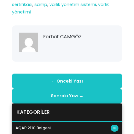
sertifikası
, 
samp
, 
varlık yönetim sistemi
, 
varlık
yönetimi
Ferhat CAMGÖZ
← Önceki Yazı
Sonraki Yazı →
KATEGORILER
AQAP 2110 Belgesi
16