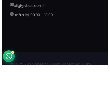
Şu an çevrimdışı · 9:00–20:00 yanıtlıyoruz
bilgi@ybsis.com.tr
Hafta İçi: 09:00 – 18:00
© 2025 YBS Yönetim Bilişim Sistemleri. Tüm
hakları saklıdır.
Kurumsal
Teslimat ve İade Koşulları
Mesafeli Satış Sözleşmesi
Yardım