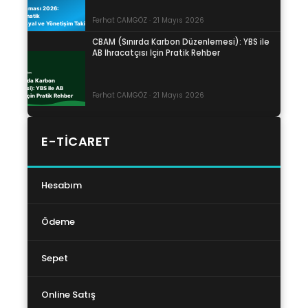
Ferhat CAMGÖZ · 21 Mayıs 2026
CBAM (Sınırda Karbon Düzenlemesi): YBS ile
AB İhracatçısı İçin Pratik Rehber
Ferhat CAMGÖZ · 21 Mayıs 2026
E-TICARET
Hesabım
Ödeme
Sepet
Online Satış