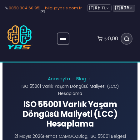
🇹🇷
📞
0850 304 60 95
|
bilgi@ybsis.com.tr
TR
🇹🇷
₺ TL
✉️
₺0,00
Anasayfa
Blog
›
›
ISO 55001 Varlık Yaşam Döngüsü Maliyeti (LCC)
Hesaplama
ISO 55001 Varlık Yaşam
Döngüsü Maliyeti (LCC)
Hesaplama
Ferhat CAMGÖZ
21 Mayıs 2026
Blog
, 
ISO 55001 Belgesi