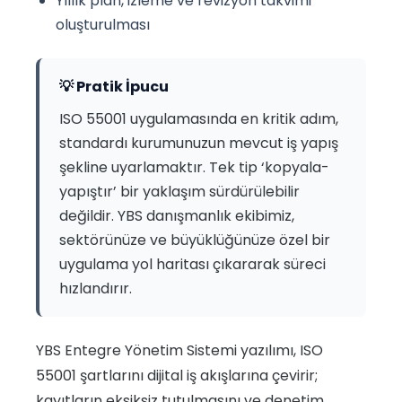
Yıllık plan, izleme ve revizyon takvimi
oluşturulması
💡 Pratik İpucu
ISO 55001 uygulamasında en kritik adım,
standardı kurumunuzun mevcut iş yapış
şekline uyarlamaktır. Tek tip ‘kopyala-
yapıştır’ bir yaklaşım sürdürülebilir
değildir. YBS danışmanlık ekibimiz,
sektörünüze ve büyüklüğünüze özel bir
uygulama yol haritası çıkararak süreci
hızlandırır.
YBS Entegre Yönetim Sistemi yazılımı, ISO
55001 şartlarını dijital iş akışlarına çevirir;
kayıtların eksiksiz tutulmasını ve denetim