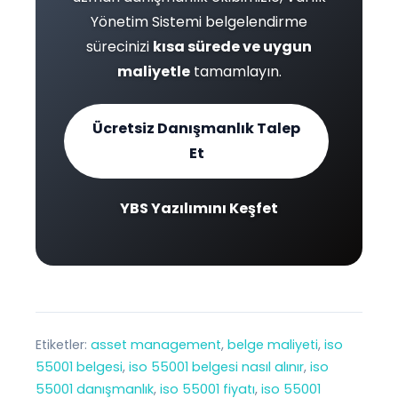
Yönetim Sistemi belgelendirme
sürecinizi
kısa sürede ve uygun
maliyetle
tamamlayın.
Ücretsiz Danışmanlık Talep
Et
YBS Yazılımını Keşfet
Etiketler:
asset management
, 
belge maliyeti
, 
iso
55001 belgesi
, 
iso 55001 belgesi nasıl alınır
, 
iso
55001 danışmanlık
, 
iso 55001 fiyatı
, 
iso 55001