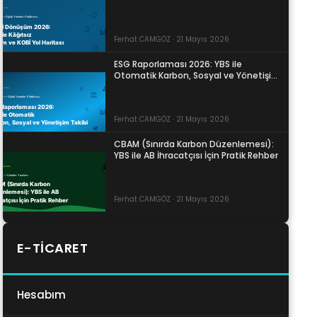
Ferhat CAMGÖZ · 21 Mayıs 2026
ESG Raporlaması 2026: YBS ile
Otomatik Karbon, Sosyal ve Yönetişim
Takibi
Ferhat CAMGÖZ · 21 Mayıs 2026
CBAM (Sınırda Karbon Düzenlemesi):
YBS ile AB İhracatçısı İçin Pratik Rehber
Ferhat CAMGÖZ · 21 Mayıs 2026
E-TICARET
Hesabım