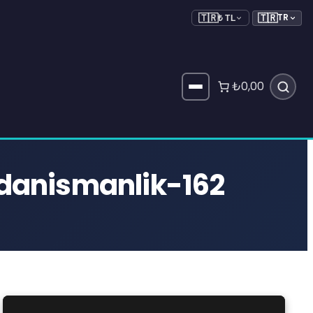
🇹🇷
TR
🇹🇷
₺ TL
₺0,00
-danismanlik-162