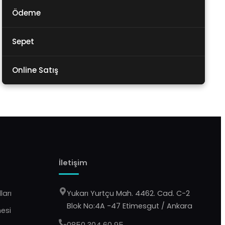
Ödeme
Sepet
Online Satış
İletişim
ları
Yukarı Yurtçu Mah. 4462. Cad. C-2
Blok No:4A -47 Etimesgut / Ankara
mesi
0850 304 60 95