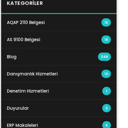
KATEGORILER
AQAP 2110 Belgesi
16
AS 9100 Belgesi
18
Blog
348
Danışmanlık Hizmetleri
10
Denetim Hizmetleri
1
Duyurular
3
ERP Makaleleri
4