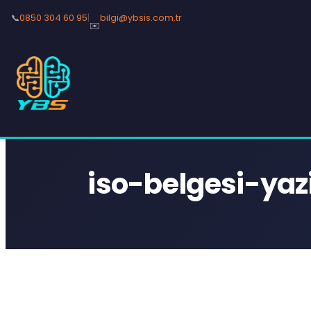
📞
0850 304 60 95
|
bilgi@ybsis.com.tr
✉️
iso-belgesi-yaz