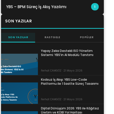
YBS – BPM Süreç İş Akış Yazılımı
1
SON YAZILAR
SON YAZILAR
RASTGELE
POPÜLER
Yapay Zeka Destekli ISO Yönetim
Sistemi: YBS’in AI Modülü Tanıtımı
Ferhat CAMGÖZ · 21 Mayıs 2026
Kodsuz İş Akışı: YBS Low-Code
Platformu ile 1 Saatte Süreç Tasarımı
Ferhat CAMGÖZ · 21 Mayıs 2026
Dijital Dönüşüm 2026: YBS ile Kâğıtsız
Üretim ve KOBİ Yol Haritası