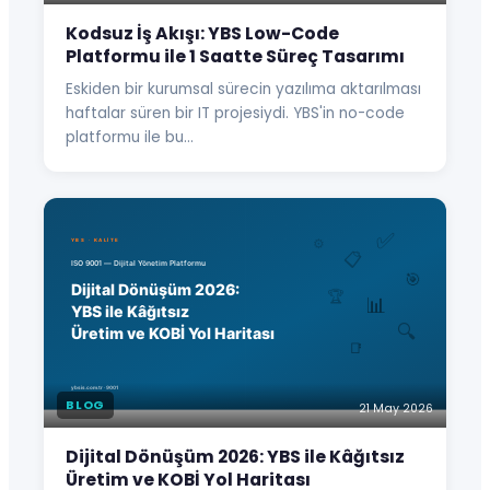
Kodsuz İş Akışı: YBS Low-Code
Platformu ile 1 Saatte Süreç Tasarımı
Eskiden bir kurumsal sürecin yazılıma aktarılması
haftalar süren bir IT projesiydi. YBS'in no-code
platformu ile bu…
BLOG
21 May 2026
Dijital Dönüşüm 2026: YBS ile Kâğıtsız
Üretim ve KOBİ Yol Haritası