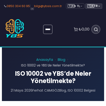
🇹🇷
📞
0850 304 60 95
|
bilgi@ybsis.com.tr
TR
🇹🇷
₺ TL
✉️
₺0,00
Anasayfa
Blog
›
›
ISO 10002 ve YBS’de Neler Yönetilmekte?
ISO 10002 ve YBS’de Neler
Yönetilmekte?
Ferhat CAMGÖZ
21 Mayıs 2026
Blog
, 
ISO 10002 Belgesi