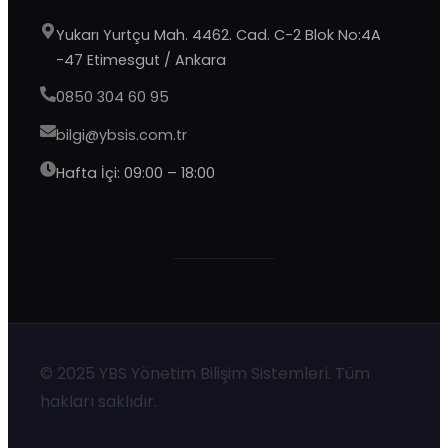
Yukarı Yurtçu Mah. 4462. Cad. C-2 Blok No:4A
-47 Etimesgut / Ankara
0850 304 60 95
bilgi@ybsis.com.tr
Hafta İçi: 09:00 – 18:00
YBS Destek
Şu an çevrimdışı · 9:00–20:00 yanıtlıyoruz
© 2025 YBS Yönetim Bilişim Sistemleri. Tüm
hakları saklıdır.