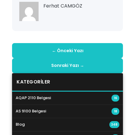
Ferhat CAMGÖZ
← Önceki Yazı
Sonraki Yazı →
KATEGORILER
AQAP 2110 Belgesi
16
AS 9100 Belgesi
18
Blog
348