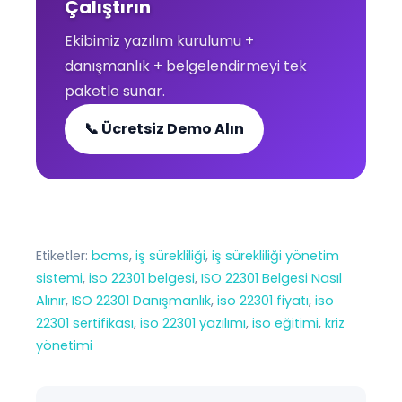
Çalıştırın
Ekibimiz yazılım kurulumu +
danışmanlık + belgelendirmeyi tek
paketle sunar.
📞 Ücretsiz Demo Alın
Etiketler:
bcms
, 
iş sürekliliği
, 
iş sürekliliği yönetim
sistemi
, 
iso 22301 belgesi
, 
ISO 22301 Belgesi Nasıl
Alınır
, 
ISO 22301 Danışmanlık
, 
iso 22301 fiyatı
, 
iso
22301 sertifikası
, 
iso 22301 yazılımı
, 
iso eğitimi
, 
kriz
yönetimi