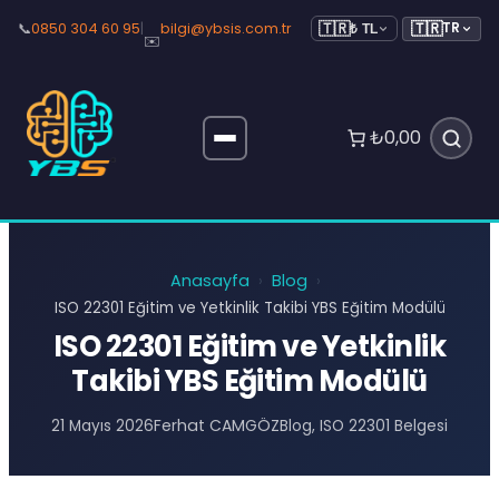
🇹🇷
📞
0850 304 60 95
|
bilgi@ybsis.com.tr
TR
🇹🇷
₺ TL
✉️
₺0,00
Anasayfa
Blog
›
›
ISO 22301 Eğitim ve Yetkinlik Takibi YBS Eğitim Modülü
ISO 22301 Eğitim ve Yetkinlik
Takibi YBS Eğitim Modülü
Ferhat CAMGÖZ
21 Mayıs 2026
Blog
, 
ISO 22301 Belgesi