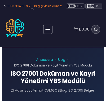
🇹🇷
📞
0850 304 60 95
|
bilgi@ybsis.com.tr
TR
🇹🇷
₺ TL
✉️
₺0,00
Anasayfa
Blog
›
›
ISO 27001 Doküman ve Kayıt Yönetimi YBS Modülü
ISO 27001 Doküman ve Kayıt
Yönetimi YBS Modülü
Ferhat CAMGÖZ
21 Mayıs 2026
Blog
, 
ISO 27001 Belgesi