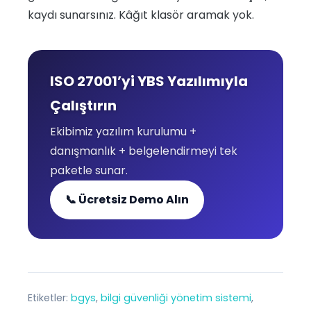
kaydı sunarsınız. Kâğıt klasör aramak yok.
ISO 27001’yi YBS Yazılımıyla
Çalıştırın
Ekibimiz yazılım kurulumu +
danışmanlık + belgelendirmeyi tek
paketle sunar.
📞 Ücretsiz Demo Alın
Etiketler:
bgys
, 
bilgi güvenliği yönetim sistemi
, 