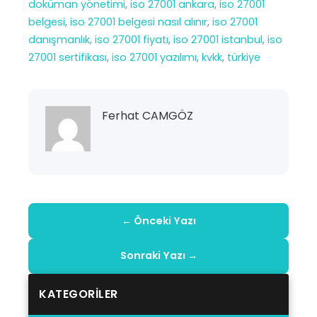
doküman yönetimi
, 
iso 27001 ankara
, 
iso 27001
belgesi
, 
iso 27001 belgesi nasıl alınır
, 
iso 27001
danışmanlık
, 
iso 27001 fiyatı
, 
iso 27001 istanbul
, 
iso
27001 sertifikası
, 
iso 27001 yazılımı
, 
kvkk
, 
türkiye
Ferhat CAMGÖZ
← Önceki Yazı
Sonraki Yazı →
KATEGORILER