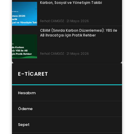
Karbon, Sosyal ve Yönetişim Takibi
Ferhat CAMGÖZ · 21 Mayıs 2026
CBAM (Sınırda Karbon Düzenlemesi): YBS ile
AB İhracatçısı İçin Pratik Rehber
Ferhat CAMGÖZ · 21 Mayıs 2026
E-TICARET
Hesabım
Ödeme
Sepet