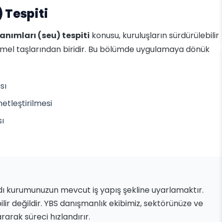
 Tespiti
lanımları (seu) tespiti
konusu, kuruluşların sürdürülebilir
emel taşlarından biridir. Bu bölümde uygulamaya dönük
sı
netleştirilmesi
sı
dı kurumunuzun mevcut iş yapış şekline uyarlamaktır.
ilir değildir. YBS danışmanlık ekibimiz, sektörünüze ve
arak süreci hızlandırır.