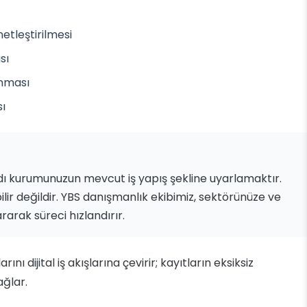
netleştirilmesi
sı
anması
sı
dı kurumunuzun mevcut iş yapış şekline uyarlamaktır.
ilir değildir. YBS danışmanlık ekibimiz, sektörünüze ve
arak süreci hızlandırır.
ı dijital iş akışlarına çevirir; kayıtların eksiksiz
ağlar.