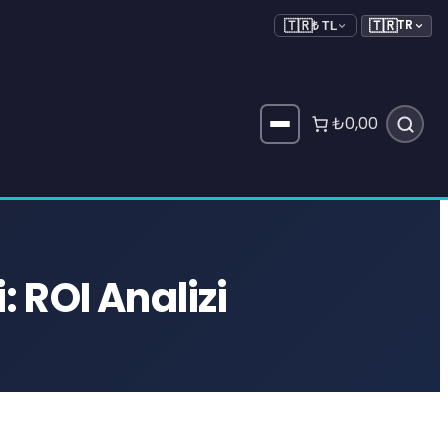
🇹🇷
TR
🇹🇷
₺ TL
₺0,00
: ROI Analizi