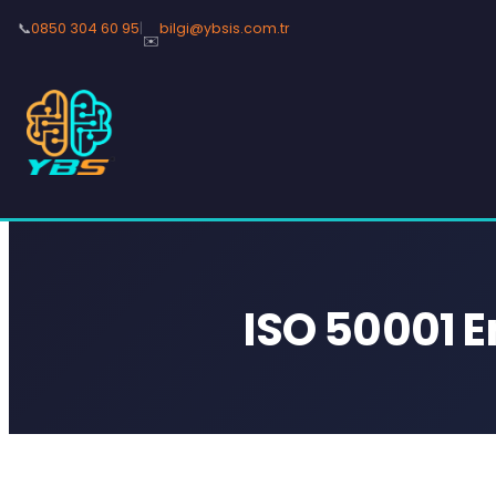
📞
0850 304 60 95
|
bilgi@ybsis.com.tr
✉️
ISO 50001 En