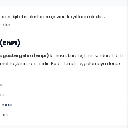
ı dijital iş akışlarına çevirir; kayıtların eksiksiz
ağlar.
(EnPI)
 göstergeleri (enpi)
konusu, kuruluşların sürdürülebilir
emel taşlarından biridir. Bu bölümde uygulamaya dönük
sı
sı
anması
ması