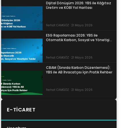
Dijital Dönüşüm 2026: YBS ile Kâğıtsız
Üretim ve KOBİ Yol Haritası
Ferhat CAMGÖZ · 21 Mayıs 2026
ESG Raporlaması 2026: YBS ile
Otomatik Karbon, Sosyal ve Yönetişim
Takibi
Ferhat CAMGÖZ · 21 Mayıs 2026
CBAM (Sınırda Karbon Düzenlemesi):
YBS ile AB İhracatçısı İçin Pratik Rehber
Ferhat CAMGÖZ · 21 Mayıs 2026
E-TICARET