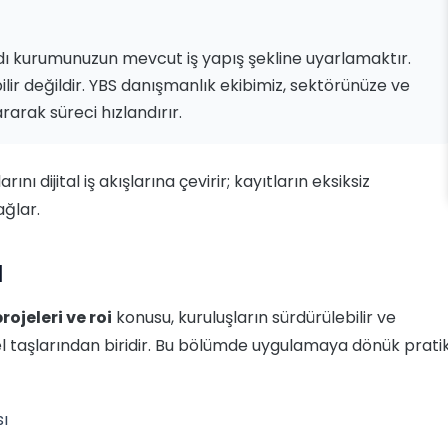
dı kurumunuzun mevcut iş yapış şekline uyarlamaktır.
ilir değildir. YBS danışmanlık ekibimiz, sektörünüze ve
arak süreci hızlandırır.
ı dijital iş akışlarına çevirir; kayıtların eksiksiz
ağlar.
I
projeleri ve roi
konusu, kuruluşların sürdürülebilir ve
l taşlarından biridir. Bu bölümde uygulamaya dönük prati
sı