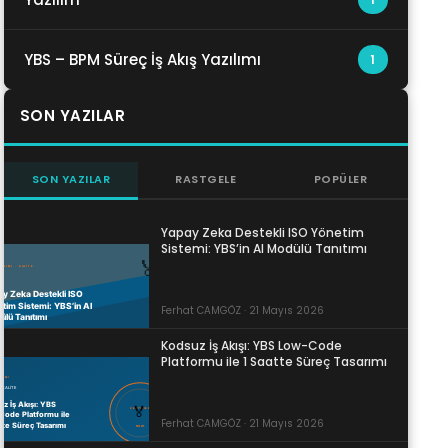
YBS – BPM Süreç İş Akış Yazılımı
1
SON YAZILAR
SON YAZILAR
RASTGELE
POPÜLER
Yapay Zeka Destekli ISO Yönetim
Sistemi: YBS’in AI Modülü Tanıtımı
Ferhat CAMGÖZ · 21 Mayıs 2026
Kodsuz İş Akışı: YBS Low-Code
Platformu ile 1 Saatte Süreç Tasarımı
Ferhat CAMGÖZ · 21 Mayıs 2026